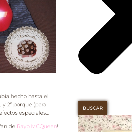
abía hecho hasta el
y 2º porque (para
BUSCAR
efectos especiales…
 fan de
Rayo MCQueen
!!