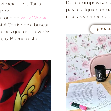
Deja de improvisar c
primera fue la Tarta
para cualquier form
uptor …
recetas y mi receta e
atorio de
Willy Wonka
ta!!Corriendo a buscar
¡CONSI
vamos que un día veréis
 jajajaBueno costo lo