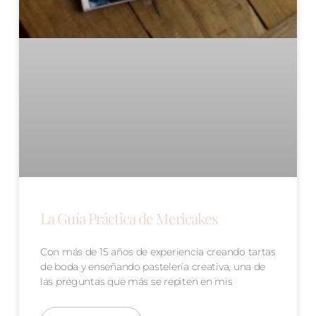
La Guía Práctica de Mericakes
Con más de 15 años de experiencia creando tartas
de boda y enseñando pastelería creativa, una de
las preguntas que más se repiten en mis