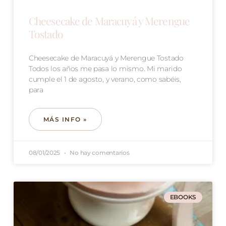
Cheesecake de Maracuyá y Merengue
Tostado
Cheesecake de Maracuyá y Merengue Tostado
Todos los años me pasa lo mismo. Mi marido
cumple el 1 de agosto, y verano, como sabéis,
para
MÁS INFO »
08/01/2025
No hay comentarios
EBOOKS