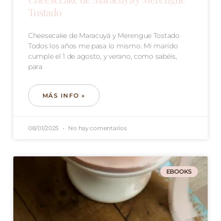
Tostado
Cheesecake de Maracuyá y Merengue Tostado
Todos los años me pasa lo mismo. Mi marido
cumple el 1 de agosto, y verano, como sabéis,
para
MÁS INFO »
08/01/2025
No hay comentarios
EBOOKS