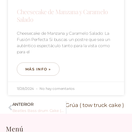
Cheesecake de Manzana y Caramelo
Salado
Cheesecake de Manzana y Caramelo Salado: La
Fusión Perfecta Si buscas un postre que sea un
auténtico espectáculo tanto para la vista como
para el
MÁS INFO »
11/28/2024
No hay comentarios
ANTERIOR
Siguiente
Tarta Camión Grúa ( tow truck cake )
Beatles Bass drum Cake (Tarta Bombo Bateria BEATLES )
Menú