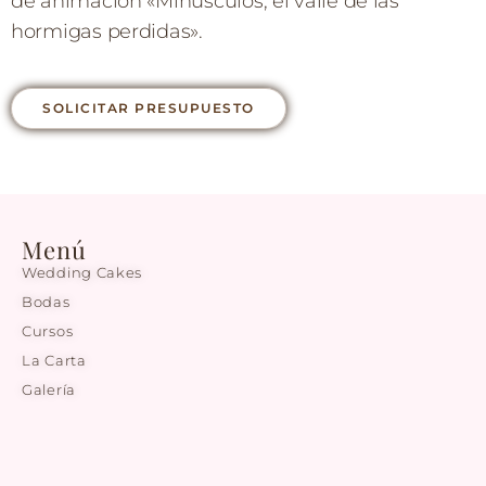
de animacion «Minúsculos, el valle de las
hormigas perdidas».
SOLICITAR PRESUPUESTO
Menú
Wedding Cakes
Bodas
Cursos
La Carta
Galería