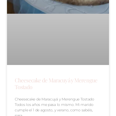
Cheesecake de Maracuyá y Merengue
Tostado
Cheesecake de Maracuyá y Merengue Tostado
Todos los años me pasa lo mismo. Mi marido
cumple el 1 de agosto, y verano, como sabéis,
para