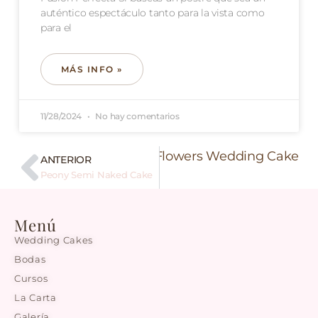
auténtico espectáculo tanto para la vista como
para el
MÁS INFO »
11/28/2024
No hay comentarios
Siguiente
Peach Flowers Wedding Cake
ANTERIOR
Peony Semi Naked Cake
Menú
Wedding Cakes
Bodas
Cursos
La Carta
Galería