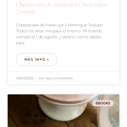
Cheesecake de Maracuyá y Merengue
Tostado
Cheesecake de Maracuyá y Merengue Tostado
Todos los años me pasa lo mismo. Mi marido
cumple el 1 de agosto, y verano, como sabéis,
para
MÁS INFO »
08/01/2025
No hay comentarios
EBOOKS