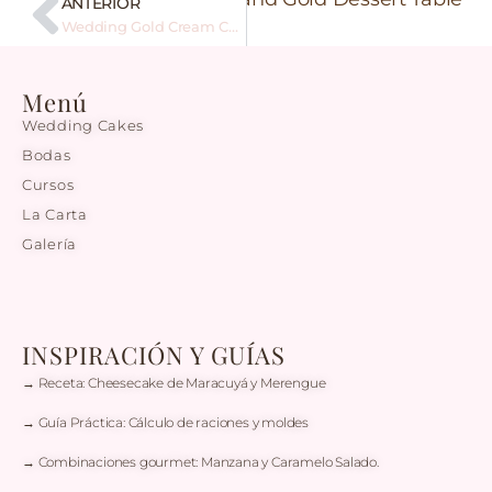
ANTERIOR
Wedding Gold Cream Cake
Menú
Wedding Cakes
Bodas
Cursos
La Carta
Galería
INSPIRACIÓN Y GUÍAS
→ Receta: Cheesecake de Maracuyá y Merengue
→ Guía Práctica: Cálculo de raciones y moldes
→ Combinaciones gourmet: Manzana y Caramelo Salado.