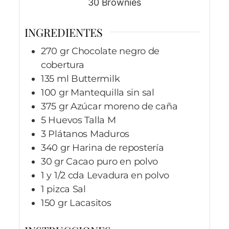
30
Brownies
INGREDIENTES
270
gr
Chocolate negro de
cobertura
135
ml
Buttermilk
100
gr
Mantequilla sin sal
375
gr
Azúcar moreno de caña
5
Huevos
Talla M
3
Plátanos
Maduros
340
gr
Harina de repostería
30
gr
Cacao puro en polvo
1 y 1/2
cda
Levadura en polvo
1
pizca
Sal
150
gr
Lacasitos