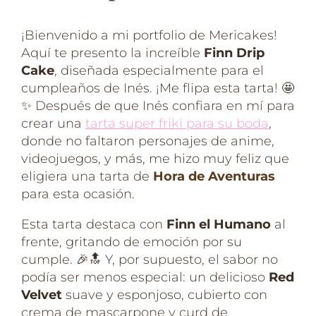
¡Bienvenido a mi portfolio de Mericakes!
Aquí te presento la increíble
Finn Drip
Cake
, diseñada especialmente para el
cumpleaños de Inés. ¡Me flipa esta tarta! 🤩
✨ Después de que Inés confiara en mí para
crear una
tarta super friki para su boda
,
donde no faltaron personajes de anime,
videojuegos, y más, me hizo muy feliz que
eligiera una tarta de
Hora de Aventuras
para esta ocasión.
Esta tarta destaca con
Finn el Humano
al
frente, gritando de emoción por su
cumple. 🎉🔝 Y, por supuesto, el sabor no
podía ser menos especial: un delicioso
Red
Velvet
suave y esponjoso, cubierto con
crema de mascarpone y curd de