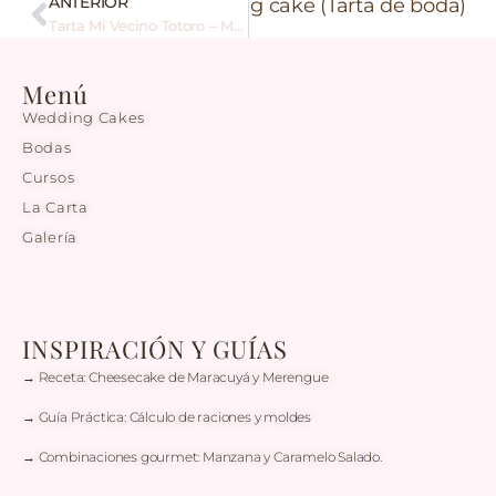
ANTERIOR
ente
White blooms wedding cake (Tarta de boda)
Tarta Mi Vecino Totoro – My Neighbor Totoro Cake
Menú
Wedding Cakes
Bodas
Cursos
La Carta
Galería
INSPIRACIÓN Y GUÍAS
→ Receta: Cheesecake de Maracuyá y Merengue
→ Guía Práctica: Cálculo de raciones y moldes
→ Combinaciones gourmet: Manzana y Caramelo Salado.