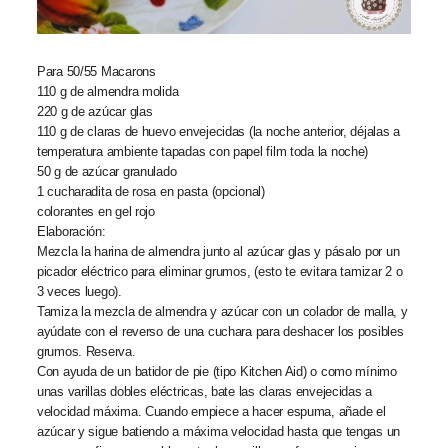
Para 50/55 Macarons
110 g de almendra molida
220 g de azúcar glas
110 g de claras de huevo envejecidas (la noche anterior, déjalas a
temperatura ambiente tapadas con papel film toda la noche)
50 g de azúcar granulado
1 cucharadita de rosa en pasta (opcional)
colorantes en gel rojo
Elaboración:
Mezcla la harina de almendra junto al azúcar glas y pásalo por un
picador eléctrico para eliminar grumos, (esto te evitara tamizar 2 o
3 veces luego).
Tamiza la mezcla de almendra y azúcar con un colador de malla, y
ayúdate con el reverso de una cuchara para deshacer los posibles
grumos. Reserva.
Con ayuda de un batidor de pie (tipo Kitchen Aid) o como mínimo
unas varillas dobles eléctricas, bate las claras envejecidas a
velocidad máxima. Cuando empiece a hacer espuma, añade el
azúcar y sigue batiendo a máxima velocidad hasta que tengas un