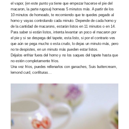
el vapor, (en este punto ya tiene que empezar hacerse el pie del
macaron, la parte rugosa) horneas 5 minutos más. A partir de los
10 minutos de horneado, te recomiendo que te quedes pegado al
horno y vayas controlando cada minuto. Depende de cada horno y
de la cantidad de macarons, estarán listos en 11 minutos o en 14.
Para saber si están listos, intenta levantar un poco el macaron por
el pie y si se despega del tapete, esta listo, si por el contrario ves
que aún se pega mucho o esta crudo, lo dejas un minuto más, pero
no te despistes, en un minuto más pueden estar listos.
Déjalos enfriar fuera del horno y no los saques del tapete hasta que
no estén completamente fríos.
Una vez fríos, puedes rellenarlos con ganaches, Suis buttercream,
lemond curd, confituras…