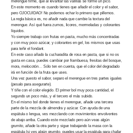
merengue firme, que al levantar las varillas se forme un pico.
En este momento es cuando tienes que añadir el color y el sabor,
pero OJOCUIDAO! No podemos echar lo primero que pillemos.
La regla básica es, no añadir nada que cambie la textura del
merengue. Así qué fuera zumos, licores, mermeladas y colorantes
líquidos.
Yo siempre trabajo con frutas en pasta, mucho más concentradas
y con muy poco azúcar, y colorantes en gel, los mismos que usas
para teñir el fondant.
En este caso añado la cucharadita de rosa en pasta, que si no os
gusta en casa, puedes cambiar por frambuesa, fresitas del bosque,
mora, melocotón… Sólo ten en cuenta, que el color del degradado
irá en función de la fruta que uses.
Una vez puesto el sabor, separo el merengue en tres partes iguales
(pesalo para asegurarte).
Y tiñe con el color elegido. El primer bol muy poca cantidad, el
segundo un poco más, y el tercero el más subido.
En el mismo bol donde tienes el merengue, añade una tercera
parte de la mezcla de almendra y azúcar. Con ayuda de una
espátula o lengua, ves mezclando con movimientos envolventes
de abajo arriba. Cuando este mezclado pero aún veas algún
grumito, añade la otra parte y sigue trabajando la masa con la
espátula (si ves algún grumito, puedes usar la espátula para chafar