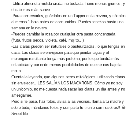
-Utiliza almendra molida cruda, no tostada. Tiene menos grumos, y
el sabor es más suave.
-Para conservarlos, guárdalos en un Tupper en la nevera, y sácalos
al menos 1 hora antes de consumirlos. Puedes tenerlos hasta una
semana en la nevera.
-Puedes cambiar la rosa por cualquier otra pasta concentrada
(fruta, frutos secos, violeta, café, mojito…)
-Las claras pueden ser naturales o pasteurizadas, lo que tengas en
casa. Las claras se envejecen para que pierdan agua y el
merengue resultante tenga más proteína, por lo que tendrá más
estabilidad y por ende menos posibilidades de que se nos baje la
masa.
Cuenta la leyenda, que algunos seres mitológicos, utilizando claras
sin envejecer…LES SALÍAN LOS MACARONS! Cómo yo no soy
un unicornio, no me cuesta nada sacar las claras un día antes y no
arriesgarme.
Pero si te pasa, haz fotos, avisa a las vecinas, llama a tu madre y
sobre todo, mándanos fotos y comparte tu triunfo con nosotros!! 😀
Sweet life