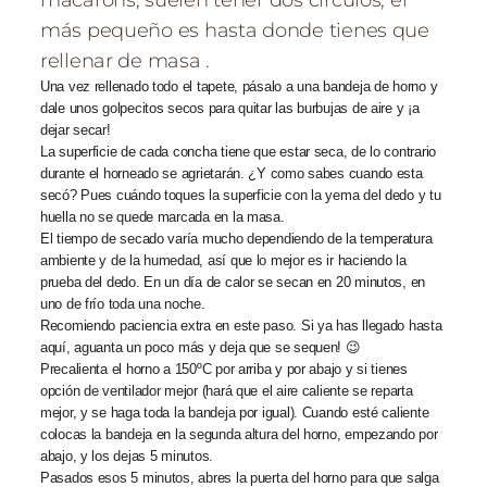
macarons, suelen tener dos círculos, el
más pequeño es hasta donde tienes que
rellenar de masa .
Una vez rellenado todo el tapete, pásalo a una bandeja de horno y
dale unos golpecitos secos para quitar las burbujas de aire y ¡a
dejar secar!
La superficie de cada concha tiene que estar seca, de lo contrario
durante el horneado se agrietarán. ¿Y como sabes cuando esta
secó? Pues cuándo toques la superficie con la yema del dedo y tu
huella no se quede marcada en la masa.
El tiempo de secado varía mucho dependiendo de la temperatura
ambiente y de la humedad, así que lo mejor es ir haciendo la
prueba del dedo. En un día de calor se secan en 20 minutos, en
uno de frío toda una noche.
Recomiendo paciencia extra en este paso. Si ya has llegado hasta
aquí, aguanta un poco más y deja que se sequen! 😉
Precalienta el horno a 150ºC por arriba y por abajo y si tienes
opción de ventilador mejor (hará que el aire caliente se reparta
mejor, y se haga toda la bandeja por igual). Cuando esté caliente
colocas la bandeja en la segunda altura del horno, empezando por
abajo, y los dejas 5 minutos.
Pasados esos 5 minutos, abres la puerta del horno para que salga