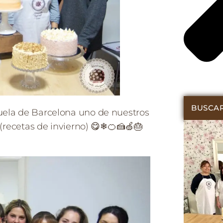
BUSCA
uela de Barcelona uno de nuestros
(recetas de invierno) 😋❄🍊🍰🍏🎂