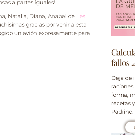
osas a partes iguales!
a, Natalia, Diana, Anabel de
Les
chísimas gracias por venir a esta
cogido un avión expresamente para
Calcula
fallos 
Deja de 
raciones
forma, m
recetas y
Padrino.