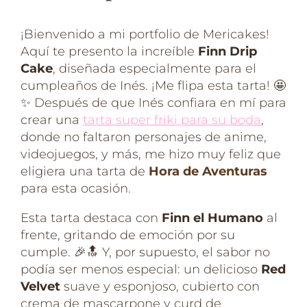
¡Bienvenido a mi portfolio de Mericakes!
Aquí te presento la increíble
Finn Drip
Cake
, diseñada especialmente para el
cumpleaños de Inés. ¡Me flipa esta tarta! 🤩
✨ Después de que Inés confiara en mí para
crear una
tarta super friki para su boda
,
donde no faltaron personajes de anime,
videojuegos, y más, me hizo muy feliz que
eligiera una tarta de
Hora de Aventuras
para esta ocasión.
Esta tarta destaca con
Finn el Humano
al
frente, gritando de emoción por su
cumple. 🎉🔝 Y, por supuesto, el sabor no
podía ser menos especial: un delicioso
Red
Velvet
suave y esponjoso, cubierto con
crema de mascarpone y curd de