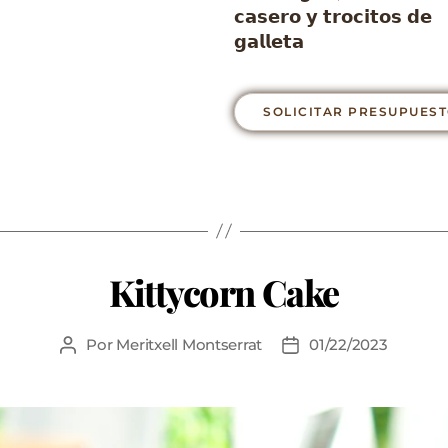
𝗰𝗮𝘀𝗲𝗿𝗼 𝘆 𝘁𝗿𝗼𝗰𝗶𝘁𝗼𝘀 𝗱𝗲
𝗴𝗮𝗹𝗹𝗲𝘁𝗮
SOLICITAR PRESUPUES
Kittycorn Cake
Por
Meritxell Montserrat
01/22/2023