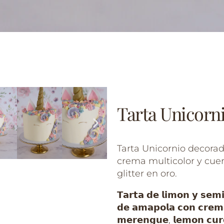
Tarta Unicorn
Tarta Unicornio decora
crema multicolor y cue
glitter en oro.
𝗧𝗮𝗿𝘁𝗮 𝗱𝗲 𝗹𝗶𝗺𝗼𝗻 𝘆 𝘀𝗲𝗺𝗶
𝗱𝗲 𝗮𝗺𝗮𝗽𝗼𝗹𝗮 𝗰𝗼𝗻 𝗰𝗿𝗲𝗺
𝗺𝗲𝗿𝗲𝗻𝗴𝘂𝗲, 𝗹𝗲𝗺𝗼𝗻 𝗰𝘂𝗿