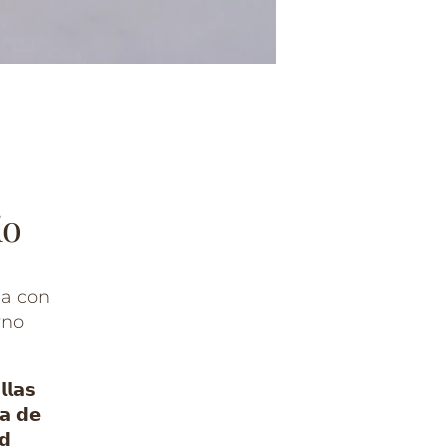
io
da con
rno
𝗹𝗮𝘀
𝗮 𝗱𝗲
𝗱