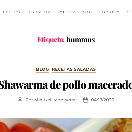
PEDIDOS
LA CARTA
GALERÍA
BLOG
SOBRE MI
C
Etiqueta:
hummus
BLOG
RECETAS SALADAS
Shawarma de pollo macerad
Por
Meritxell Montserrat
04/17/2020