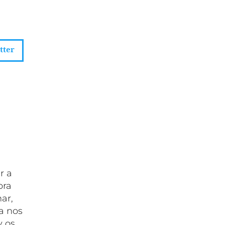
tter
r a
ora
ar,
a nos
y os