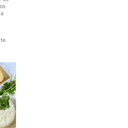
tos
 a
 te