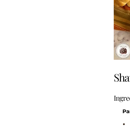
Sha
Ingre
Pa