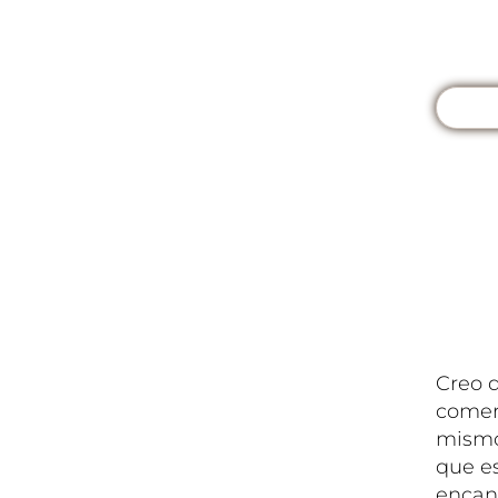
Creo q
comer
mismo 
que e
encant