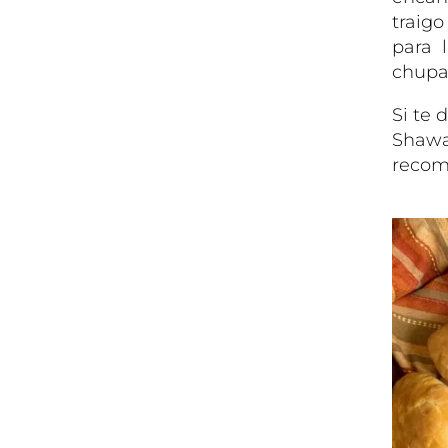
traigo
para 
chupa
Si te 
Shawa
recom