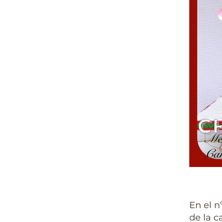
En el n
de la c