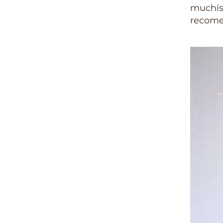
muchísi
recome