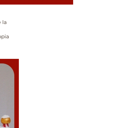
 la
opia