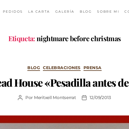
PEDIDOS
LA CARTA
GALERÍA
BLOG
SOBRE MI
C
Etiqueta:
nightmare before christmas
BLOG
CELEBRACIONES
PRENSA
ad House «Pesadilla antes d
Por
Meritxell Montserrat
12/09/2013