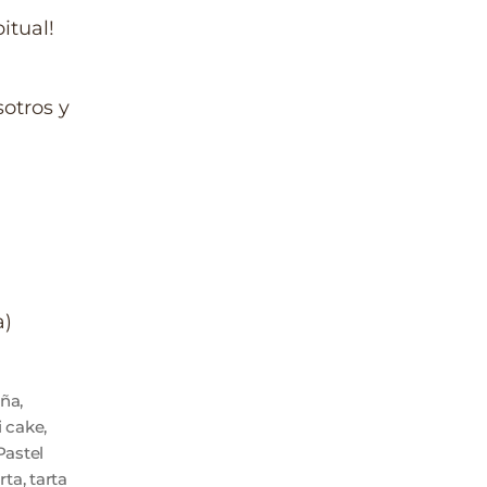
itual!
otros y
a)
uña
,
ki cake
,
Pastel
rta
,
tarta