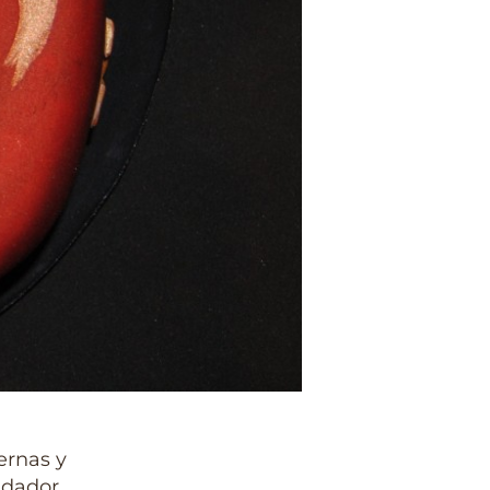
iernas y
ndador