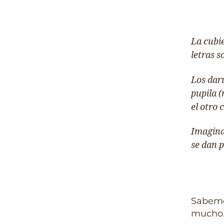
La cubi
letras 
Los daru
pupila (
el otro 
Imagina
se dan p
Sabemo
mucho…