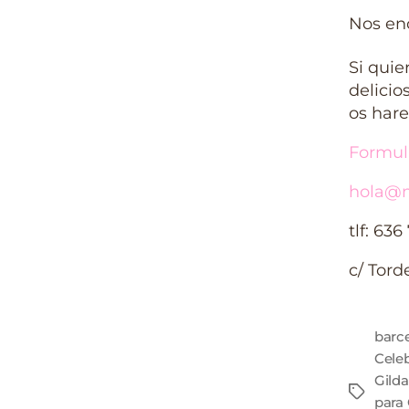
Nos enc
Si quie
delicio
os har
Formul
hola@m
tlf: 636
c/ Tord
barc
Cele
Gilda
para