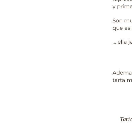
y prime
Son muy
que es 
… ella 
Ademas 
tarta m
Tart