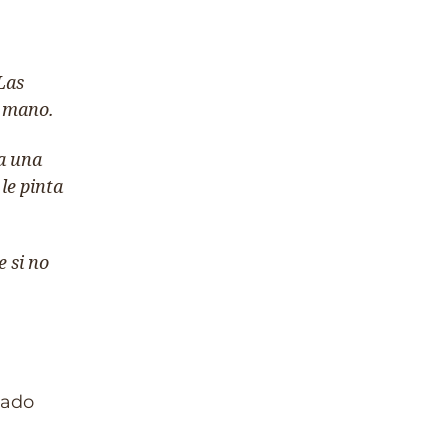
Las
a mano.
ta una
le pinta
 si no
tado