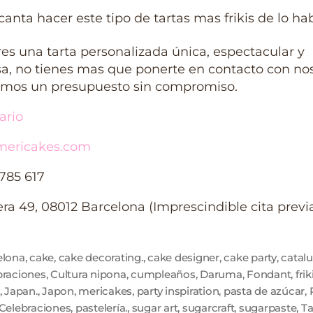
anta hacer este tipo de tartas mas frikis de lo hab
res una tarta personalizada única, espectacular y
sa, no tienes mas que ponerte en contacto con nos
emos un presupuesto sin compromiso.
ario
ericakes.com
 785 617
era 49, 08012 Barcelona (Imprescindible cita previ
elona
,
cake
,
cake decorating.
,
cake designer
,
cake party
,
catal
braciones
,
Cultura nipona
,
cumpleaños
,
Daruma
,
Fondant
,
fri
,
Japan.
,
Japon
,
mericakes
,
party inspiration
,
pasta de azúcar
,
 Celebraciones
,
pastelería.
,
sugar art
,
sugarcraft
,
sugarpaste
,
Ta