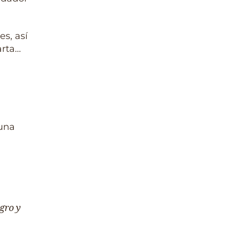
s, así
arta…
 una
gro y