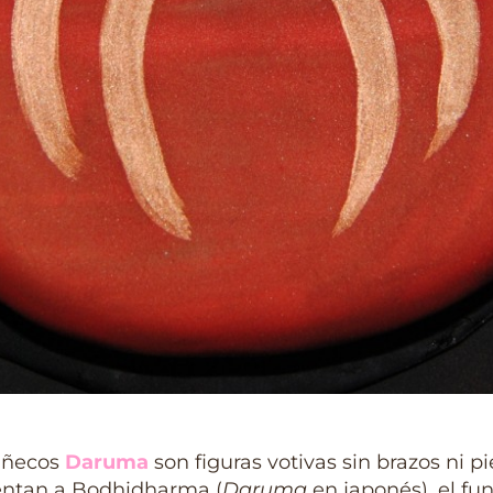
ñecos
Daruma
son figuras votivas sin brazos ni p
entan a Bodhidharma (
Daruma
en japonés), el fu