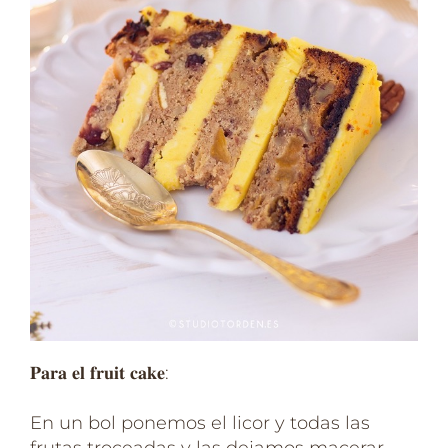
𝐏𝐚𝐫𝐚 𝐞𝐥 𝐟𝐫𝐮𝐢𝐭 𝐜𝐚𝐤𝐞:⁣
En un bol ponemos el licor y todas las
frutas troceadas y las dejamos macerar