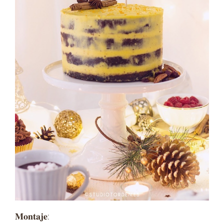
𝐌𝐨𝐧𝐭𝐚𝐣𝐞: