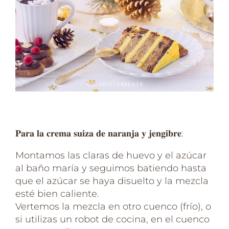
𝐏𝐚𝐫𝐚 𝐥𝐚 𝐜𝐫𝐞𝐦𝐚 𝐬𝐮𝐢𝐳𝐚 𝐝𝐞 𝐧𝐚𝐫𝐚𝐧𝐣𝐚 𝐲 𝐣𝐞𝐧𝐠𝐢𝐛𝐫𝐞:
Montamos las claras de huevo y el azúcar
al baño maría y seguimos batiendo hasta
que el azúcar se haya disuelto y la mezcla
esté bien caliente.
Vertemos la mezcla en otro cuenco (frío), o
si utilizas un robot de cocina, en el cuenco