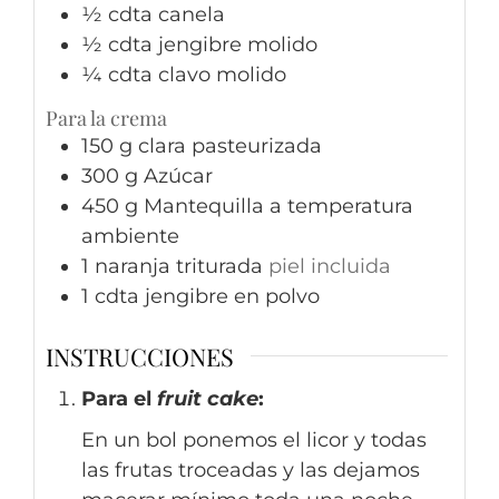
½
cdta
canela
½
cdta
jengibre molido
¼
cdta
clavo molido
Para la crema
150
g
clara pasteurizada
300
g
Azúcar
450
g
Mantequilla a temperatura
ambiente
1
naranja triturada
piel incluida
1
cdta
jengibre en polvo
INSTRUCCIONES
Para el
fruit cake
:
En un bol
ponemos el licor y todas
las frutas troceadas y las dejamos