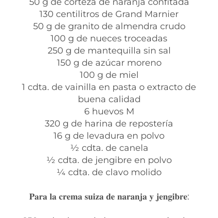
50 g de corteza de naranja confitada⁣
130 centilitros de Grand Marnier⁣
50 g de granito de almendra crudo⁣
100 g de nueces troceadas⁣
250 g de mantequilla sin sal⁣
150 g de azúcar moreno⁣
100 g de miel⁣
1 cdta. de vainilla en pasta o extracto de
buena calidad⁣
6 huevos M⁣
320 g de harina de repostería⁣
16 g de levadura en polvo⁣
½ cdta. de canela⁣
½ cdta. de jengibre en polvo⁣
¼ cdta. de clavo molido⁣
𝐏𝐚𝐫𝐚 𝐥𝐚 𝐜𝐫𝐞𝐦𝐚 𝐬𝐮𝐢𝐳𝐚 𝐝𝐞 𝐧𝐚𝐫𝐚𝐧𝐣𝐚 𝐲 𝐣𝐞𝐧𝐠𝐢𝐛𝐫𝐞:⁣