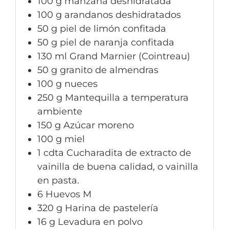
100
g
manzana deshidratada
100
g
arandanos deshidratados
50
g
piel de limón confitada
50
g
piel de naranja confitada
130
ml
Grand Marnier (Cointreau)
50
g
granito de almendras
100
g
nueces
250
g
Mantequilla a temperatura
ambiente
150
g
Azúcar moreno
100
g
miel
1
cdta
Cucharadita de extracto de
vainilla de buena calidad, o vainilla
en pasta.
6
Huevos M
320
g
Harina de pastelería
16
g
Levadura en polvo