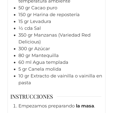
temperatura ambiente
50
gr
Cacao puro
150
gr
Harina de repostería
15
gr
Levadura
½
cda
Sal
350
gr
Manzanas (Variedad Red
Delicious)
300
gr
Azúcar
80
gr
Mantequilla
60
ml
Agua templada
5
gr
Canela molida
10
gr
Extracto de vainilla o vainilla en
pasta
INSTRUCCIONES
Empezamos preparando
la masa
.