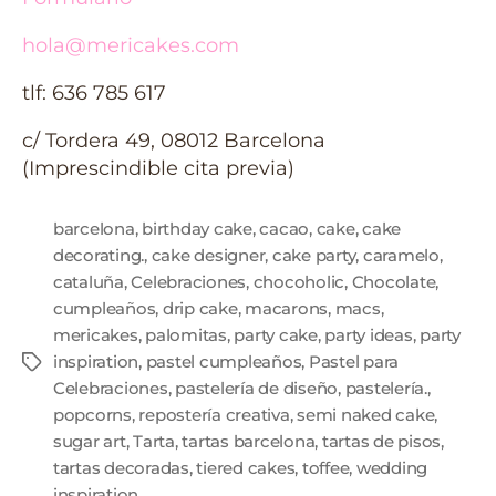
hola@mericakes.com
tlf: 636 785 617
c/ Tordera 49, 08012 Barcelona
(Imprescindible cita previa)
barcelona
,
birthday cake
,
cacao
,
cake
,
cake
decorating.
,
cake designer
,
cake party
,
caramelo
,
cataluña
,
Celebraciones
,
chocoholic
,
Chocolate
,
cumpleaños
,
drip cake
,
macarons
,
macs
,
mericakes
,
palomitas
,
party cake
,
party ideas
,
party
inspiration
,
pastel cumpleaños
,
Pastel para
Celebraciones
,
pastelería de diseño
,
pastelería.
,
popcorns
,
repostería creativa
,
semi naked cake
,
sugar art
,
Tarta
,
tartas barcelona
,
tartas de pisos
,
tartas decoradas
,
tiered cakes
,
toffee
,
wedding
inspiration