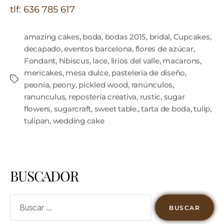
tlf: 636 785 617
amazing cakes
,
boda
,
bodas 2015
,
bridal
,
Cupcakes
,
decapado
,
eventos barcelona
,
flores de azúcar
,
Fondant
,
hibiscus
,
lace
,
lirios del valle
,
macarons
,
mericakes
,
mesa dulce
,
pastelería de diseño
,
peonía
,
peony
,
pickled wood
,
ranúnculos
,
ranunculus
,
repostería creativa
,
rustic
,
sugar
flowers
,
sugarcraft
,
sweet table.
,
tarta de boda
,
tulip
,
tulipan
,
wedding cake
BUSCADOR