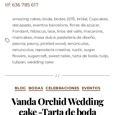
tlf: 636 785 617
amazing cakes
,
boda
,
bodas 2015
,
bridal
,
Cupcakes
,
decapado
,
eventos barcelona
,
flores de azúcar
,
Fondant
,
hibiscus
,
lace
,
lirios del valle
,
macarons
,
mericakes
,
mesa dulce
,
pastelería de diseño
,
peonía
,
peony
,
pickled wood
,
ranúnculos
,
ranunculus
,
repostería creativa
,
rustic
,
sugar
flowers
,
sugarcraft
,
sweet table.
,
tarta de boda
,
tulip
,
tulipan
,
wedding cake
BLOG
BODAS
CELEBRACIONES
EVENTOS
Vanda Orchid Wedding
cake -Tarta de boda