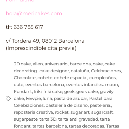
hola@mericakes.com
tlf: 636 785 617
c/ Tordera 49, 08012 Barcelona
(Imprescindible cita previa)
3D cake
,
alien
,
aniversario
,
barcelona
,
cake
,
cake
decorating.
,
cake designer
,
cataluña
,
Celebraciones
,
Chocolate
,
cohete
,
cohete espacial
,
cumpleaños
,
cute
,
eventos barcelona
,
eventos infantiles. moon
,
Fondant
,
friki
,
friki cake
,
geek
,
geek cake
,
gravity
cake
,
kewpie
,
luna
,
pasta de azúcar
,
Pastel para
Celebraciones
,
pastelería de diseño
,
pastelería.
,
repostería creativa
,
rocket
,
sugar art
,
sugarcraft
,
sugarpaste
,
tarta 3D
,
tarta anti gravedad
,
tarta
fondant
,
tartas barcelona
,
tartas decoradas
,
Tartas