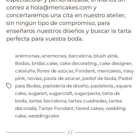
correo a hola@mericakes.com y
concertaremos una cita en nuestro atelier,
sin ningún tipo de compromiso, para
enseñaros nuestros diseños y buscar la tarta
perfecta para vuestra boda.
anémonas
,
anemones
,
barcelona
,
blush pink
,
Bodas
,
bridal
,
cake
,
cake decorating.
,
cake designer
,
cataluña
,
flores de azúcar
,
Fondant
,
mericakes
,
navy
pink
,
novias
,
pasta de azúcar
,
pastel de boda
,
Pastel
para Bodas
,
pastelería de diseño
,
pastelería.
,
square
cake
,
sugarart
,
sugarcraft
,
sugarpaste
,
tarta de
boda
,
tartas barcelona
,
tartas cuadradas
,
tartas
decorada
,
Tartas Fondant
,
tiered cakes
,
wedding
cake
,
weddingcake