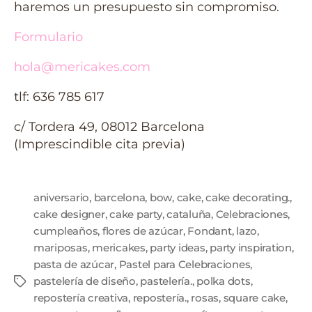
haremos un presupuesto sin compromiso.
Formulario
hola@mericakes.com
tlf: 636 785 617
c/ Tordera 49, 08012 Barcelona
(Imprescindible cita previa)
aniversario
,
barcelona
,
bow
,
cake
,
cake decorating.
,
cake designer
,
cake party
,
cataluña
,
Celebraciones
,
cumpleaños
,
flores de azúcar
,
Fondant
,
lazo
,
mariposas
,
mericakes
,
party ideas
,
party inspiration
,
pasta de azúcar
,
Pastel para Celebraciones
,
pastelería de diseño
,
pastelería.
,
polka dots
,
repostería creativa
,
repostería.
,
rosas
,
square cake
,