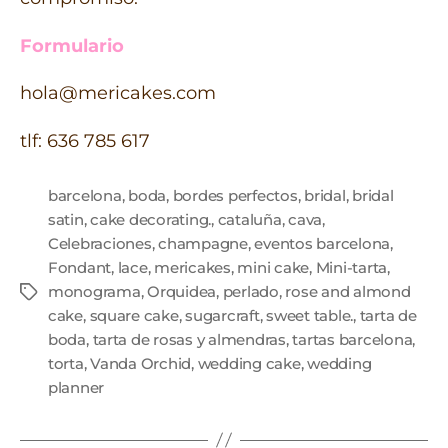
Formulario
hola@mericakes.com
tlf: 636 785 617
barcelona
,
boda
,
bordes perfectos
,
bridal
,
bridal
satin
,
cake decorating.
,
cataluña
,
cava
,
Celebraciones
,
champagne
,
eventos barcelona
,
Fondant
,
lace
,
mericakes
,
mini cake
,
Mini-tarta
,
monograma
,
Orquidea
,
perlado
,
rose and almond
cake
,
square cake
,
sugarcraft
,
sweet table.
,
tarta de
boda
,
tarta de rosas y almendras
,
tartas barcelona
,
torta
,
Vanda Orchid
,
wedding cake
,
wedding
planner