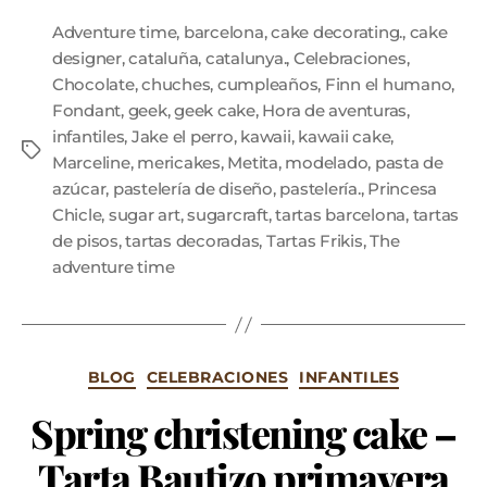
Adventure time
,
barcelona
,
cake decorating.
,
cake
designer
,
cataluña
,
catalunya.
,
Celebraciones
,
Chocolate
,
chuches
,
cumpleaños
,
Finn el humano
,
Fondant
,
geek
,
geek cake
,
Hora de aventuras
,
infantiles
,
Jake el perro
,
kawaii
,
kawaii cake
,
Marceline
,
mericakes
,
Metita
,
modelado
,
pasta de
azúcar
,
pastelería de diseño
,
pastelería.
,
Princesa
Chicle
,
sugar art
,
sugarcraft
,
tartas barcelona
,
tartas
de pisos
,
tartas decoradas
,
Tartas Frikis
,
The
adventure time
BLOG
CELEBRACIONES
INFANTILES
Spring christening cake –
Tarta Bautizo primavera