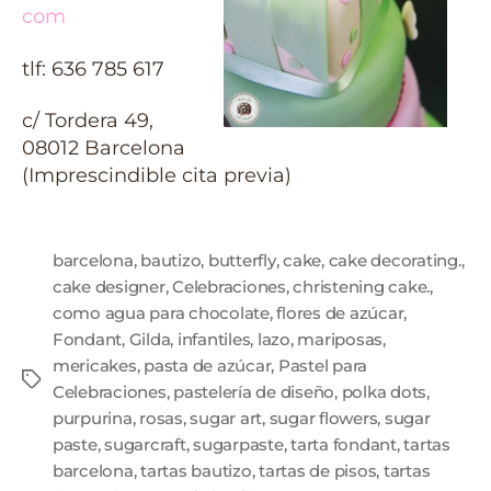
com
tlf: 636 785 617
c/ Tordera 49,
08012 Barcelona
(Imprescindible cita previa)
barcelona
,
bautizo
,
butterfly
,
cake
,
cake decorating.
,
cake designer
,
Celebraciones
,
christening cake.
,
como agua para chocolate
,
flores de azúcar
,
Fondant
,
Gilda
,
infantiles
,
lazo
,
mariposas
,
mericakes
,
pasta de azúcar
,
Pastel para
Celebraciones
,
pastelería de diseño
,
polka dots
,
purpurina
,
rosas
,
sugar art
,
sugar flowers
,
sugar
paste
,
sugarcraft
,
sugarpaste
,
tarta fondant
,
tartas
barcelona
,
tartas bautizo
,
tartas de pisos
,
tartas