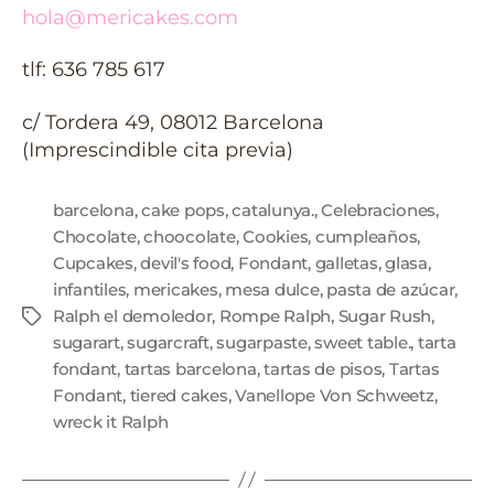
hola@mericakes.com
tlf: 636 785 617
c/ Tordera 49, 08012 Barcelona
(Imprescindible cita previa)
barcelona
,
cake pops
,
catalunya.
,
Celebraciones
,
Chocolate
,
choocolate
,
Cookies
,
cumpleaños
,
Cupcakes
,
devil's food
,
Fondant
,
galletas
,
glasa
,
infantiles
,
mericakes
,
mesa dulce
,
pasta de azúcar
,
Ralph el demoledor
,
Rompe Ralph
,
Sugar Rush
,
sugarart
,
sugarcraft
,
sugarpaste
,
sweet table.
,
tarta
fondant
,
tartas barcelona
,
tartas de pisos
,
Tartas
Fondant
,
tiered cakes
,
Vanellope Von Schweetz
,
wreck it Ralph