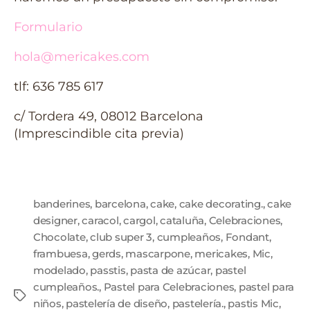
Formulario
hola@mericakes.com
tlf: 636 785 617
c/ Tordera 49, 08012 Barcelona
(Imprescindible cita previa)
banderines
,
barcelona
,
cake
,
cake decorating.
,
cake
designer
,
caracol
,
cargol
,
cataluña
,
Celebraciones
,
Chocolate
,
club super 3
,
cumpleaños
,
Fondant
,
frambuesa
,
gerds
,
mascarpone
,
mericakes
,
Mic
,
modelado
,
passtis
,
pasta de azúcar
,
pastel
cumpleaños.
,
Pastel para Celebraciones
,
pastel para
niños
,
pastelería de diseño
,
pastelería.
,
pastis Mic
,