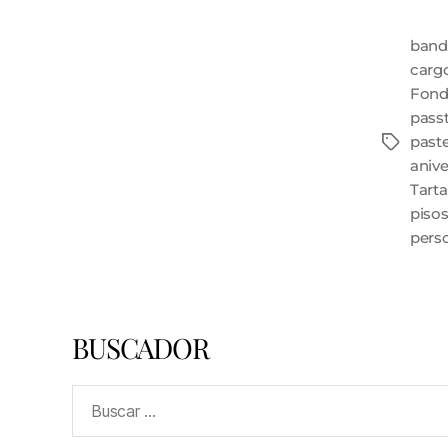
band
carg
Fond
passt
paste
anive
Tarta
piso
pers
BUSCADOR