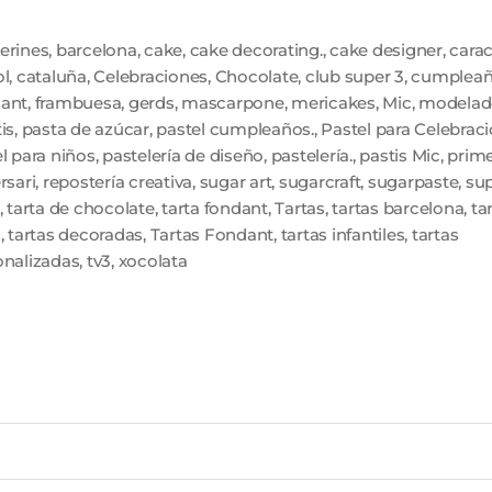
erines
,
barcelona
,
cake
,
cake decorating.
,
cake designer
,
carac
ol
,
cataluña
,
Celebraciones
,
Chocolate
,
club super 3
,
cumplea
ant
,
frambuesa
,
gerds
,
mascarpone
,
mericakes
,
Mic
,
modelad
is
,
pasta de azúcar
,
pastel cumpleaños.
,
Pastel para Celebrac
l para niños
,
pastelería de diseño
,
pastelería.
,
pastis Mic
,
prim
rsari
,
repostería creativa
,
sugar art
,
sugarcraft
,
sugarpaste
,
sup
,
tarta de chocolate
,
tarta fondant
,
Tartas
,
tartas barcelona
,
ta
s
,
tartas decoradas
,
Tartas Fondant
,
tartas infantiles
,
tartas
onalizadas
,
tv3
,
xocolata