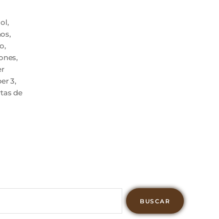
ol
,
ños
,
o
,
iones
,
er
er 3
,
rtas de