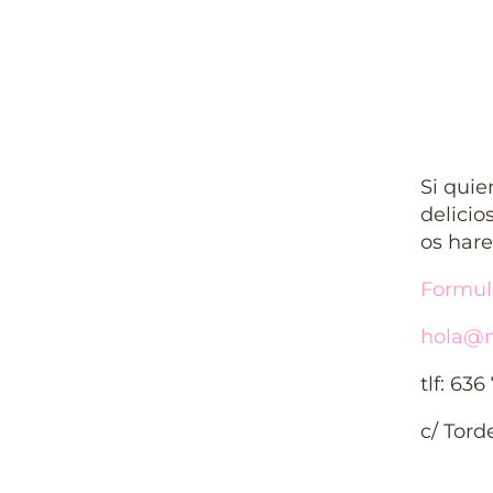
Si quie
delicio
os har
Formul
hola@m
tlf: 636
c/ Tord