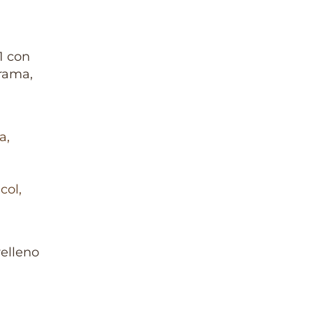
1 con
grama,
relleno