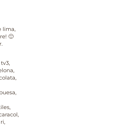
 lima,
re! 🙂
.