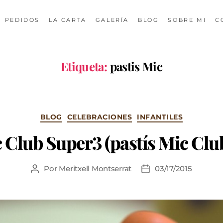
PEDIDOS
LA CARTA
GALERÍA
BLOG
SOBRE MI
C
Etiqueta:
pastis Mic
BLOG
CELEBRACIONES
INFANTILES
 Club Super3 (pastís Mic Clu
Por
Meritxell Montserrat
03/17/2015