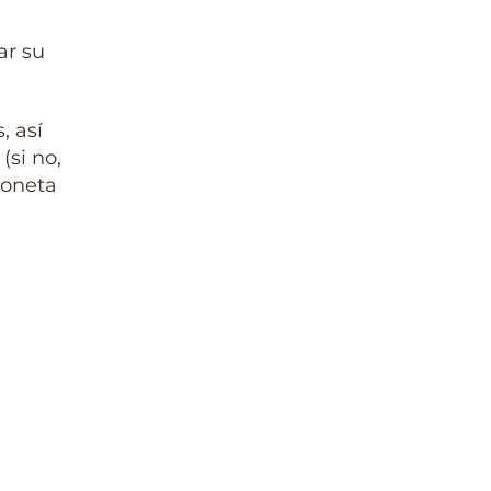
ar su
, así
(si no,
ioneta