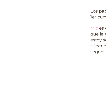
Los pap
1er cu
Mic
es 
que la 
estoy s
súper 
segons»