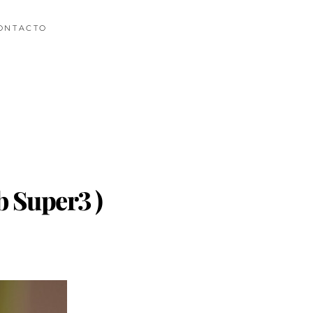
ONTACTO
b Super3 )