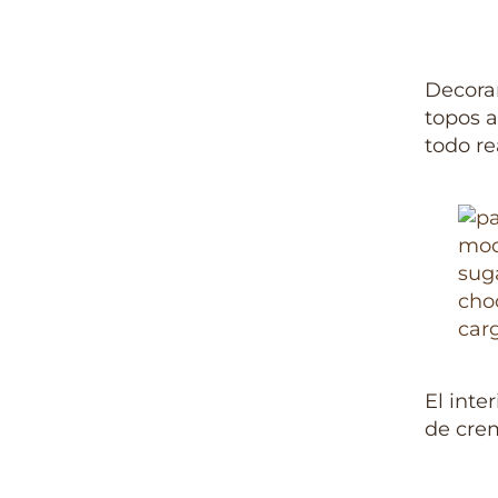
Decoram
topos a
todo re
El inte
de crem