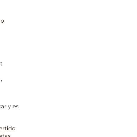
ao
ar y es
ertido
etas …