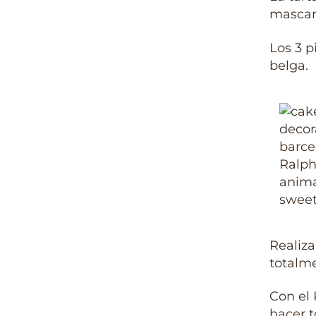
mascarp
Los 3 p
belga.
Realiza
totalm
Con el 
hacer t