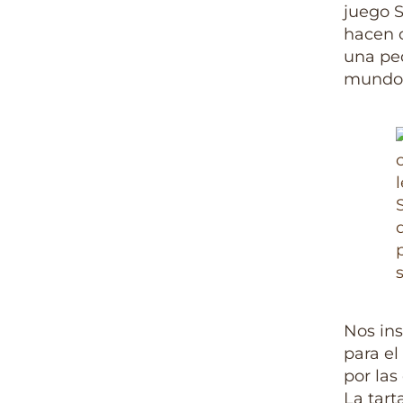
juego 
hacen c
una peq
mundo 
Nos ins
para el
por las
La tart