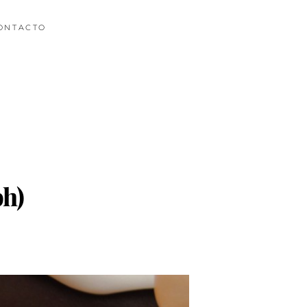
ONTACTO
ph)