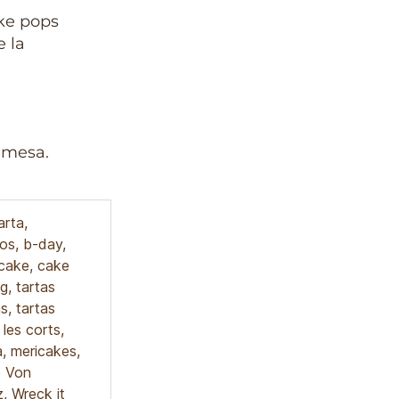
ke pops
 la
 mesa.