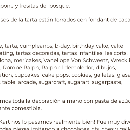
one y fresitas del bosque.
isos de la tarta están forrados con fondant de cac
mos toda la decoración a mano con pasta de azúc
ente comestible.
Kart nos lo pasamos realmente bien! Fue muy div
odas piezas imitando a chocolates, chuches y gall