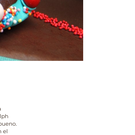
a
lph
 bueno.
 el