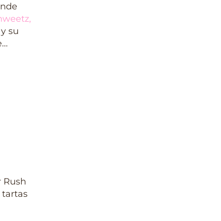
onde
hweetz
,
 y su
e…
r Rush
 tartas