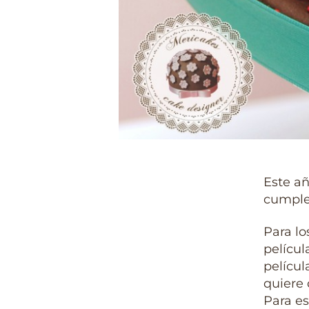
Este añ
cumple
Para lo
películ
pelícu
quiere 
Para es