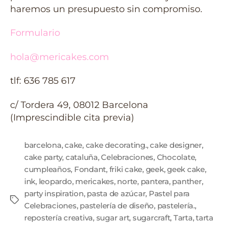
haremos un presupuesto sin compromiso.
Formulario
hola@mericakes.com
tlf: 636 785 617
c/ Tordera 49, 08012 Barcelona
(Imprescindible cita previa)
barcelona
,
cake
,
cake decorating.
,
cake designer
,
cake party
,
cataluña
,
Celebraciones
,
Chocolate
,
cumpleaños
,
Fondant
,
friki cake
,
geek
,
geek cake
,
ink
,
leopardo
,
mericakes
,
norte
,
pantera
,
panther
,
party inspiration
,
pasta de azúcar
,
Pastel para
Celebraciones
,
pastelería de diseño
,
pastelería.
,
repostería creativa
,
sugar art
,
sugarcraft
,
Tarta
,
tarta