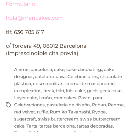
Formulario
hola@mericakes.com
tlf: 636 785 617
c/ Tordera 49, 08012 Barcelona
(Imprescindible cita previa)
Anime
,
barcelona
,
cake
,
cake decorating.
,
cake
designer
,
cataluña
,
cava
,
Celebraciones
,
chocolate
plástico
,
cosmopolitan
,
crema de mascarpone
,
cumpleaños
,
freak
,
friki
,
friki cake
,
geek
,
geek cake
,
Layer cake
,
limón
,
mericakes
,
Pastel para
Celebraciones
,
pastelería de diseño
,
Pchan
,
Ranma
,
red velvet
,
ruffle
,
Rumiko Takahashi
,
Ryoga
,
sugarcraft
,
swiss buttercream
,
swiss buttercream
cake
,
Tarta
,
tartas barcelona
,
tartas decoradas
,