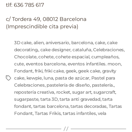
tlf: 636 785 617
c/ Tordera 49, 08012 Barcelona
(Imprescindible cita previa)
3D cake
,
alien
,
aniversario
,
barcelona
,
cake
,
cake
decorating.
,
cake designer
,
cataluña
,
Celebraciones
,
Chocolate
,
cohete
,
cohete espacial
,
cumpleaños
,
cute
,
eventos barcelona
,
eventos infantiles. moon
,
Fondant
,
friki
,
friki cake
,
geek
,
geek cake
,
gravity
cake
,
kewpie
,
luna
,
pasta de azúcar
,
Pastel para
Celebraciones
,
pastelería de diseño
,
pastelería.
,
repostería creativa
,
rocket
,
sugar art
,
sugarcraft
,
sugarpaste
,
tarta 3D
,
tarta anti gravedad
,
tarta
fondant
,
tartas barcelona
,
tartas decoradas
,
Tartas
Fondant
,
Tartas Frikis
,
tartas infantiles
,
vela