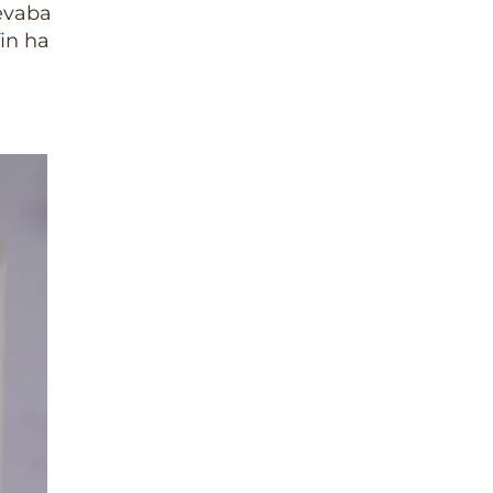
levaba
in ha