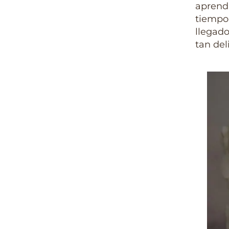
aprend
tiempo 
llegad
tan del