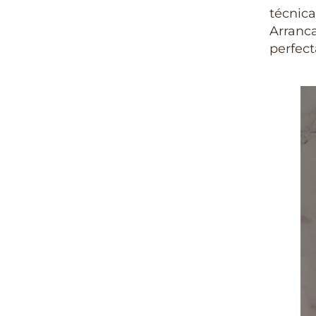
técnica
Arranc
perfec