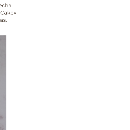
echa.
 Cake»
as.