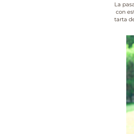
La pas
con es
tarta d