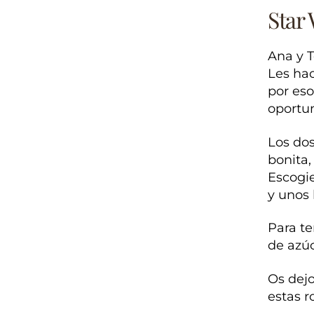
Star
Ana y T
Les hac
por eso
oportun
Los do
bonita,
Escogi
y unos 
Para t
de azúc
Os dejo
estas 