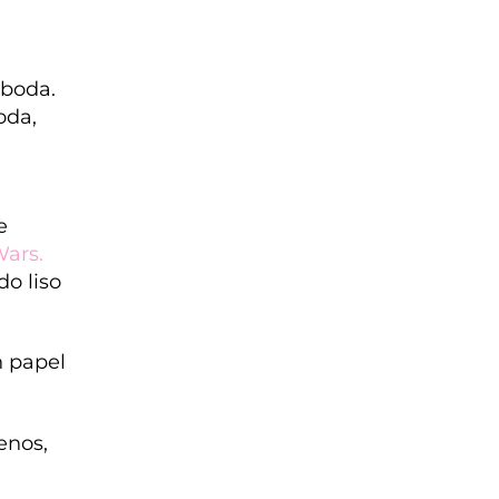
 boda.
oda,
e
Wars
.
o liso
n papel
enos,