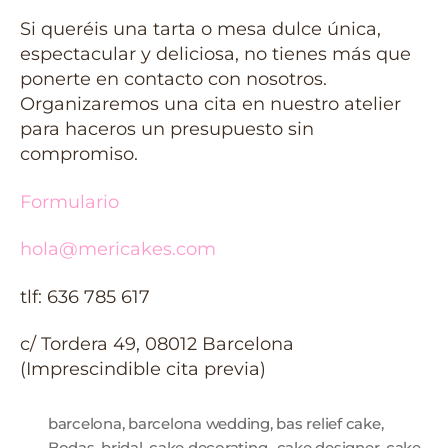
Si queréis una tarta o mesa dulce única,
espectacular y deliciosa, no tienes más que
ponerte en contacto con nosotros.
Organizaremos una cita en nuestro atelier
para haceros un presupuesto sin
compromiso.
Formulario
hola@mericakes.com
tlf: 636 785 617
c/ Tordera 49, 08012 Barcelona
(Imprescindible cita previa)
barcelona
,
barcelona wedding
,
bas relief cake
,
Bodas
,
bridal
,
cake decorating.
,
cake designer
,
cake