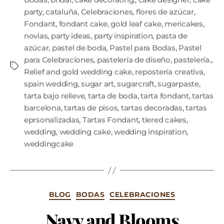
party
,
cataluña
,
Celebraciones
,
flores de azúcar
,
Fondant
,
fondant cake
,
gold leaf cake
,
mericakes
,
novias
,
party ideas
,
party inspiration
,
pasta de
azúcar
,
pastel de boda
,
Pastel para Bodas
,
Pastel
para Celebraciones
,
pastelería de diseño
,
pastelería.
,
Relief and gold wedding cake
,
repostería creativa
,
spain wedding
,
sugar art
,
sugarcraft
,
sugarpaste
,
tarta bajo relieve
,
tarta de boda
,
tarta fondant
,
tartas
barcelona
,
tartas de pisos
,
tartas decoradas
,
tartas
eprsonalizadas
,
Tartas Fondant
,
tiered cakes
,
wedding
,
wedding cake
,
wedding inspiration
,
weddingcake
BLOG
BODAS
CELEBRACIONES
Navy and Blooms