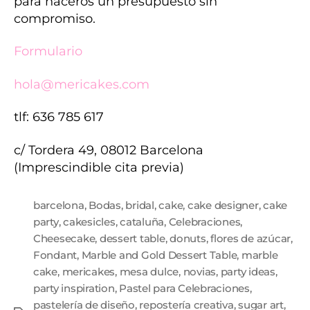
para haceros un presupuesto sin
compromiso.
Formulario
hola@mericakes.com
tlf: 636 785 617
c/ Tordera 49, 08012 Barcelona
(Imprescindible cita previa)
barcelona
,
Bodas
,
bridal
,
cake
,
cake designer
,
cake
party
,
cakesicles
,
cataluña
,
Celebraciones
,
Cheesecake
,
dessert table
,
donuts
,
flores de azúcar
,
Fondant
,
Marble and Gold Dessert Table
,
marble
cake
,
mericakes
,
mesa dulce
,
novias
,
party ideas
,
party inspiration
,
Pastel para Celebraciones
,
pastelería de diseño
,
repostería creativa
,
sugar art
,