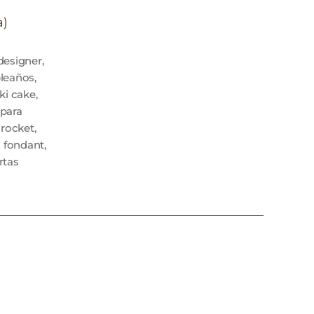
a)
designer
,
leaños
,
iki cake
,
 para
,
rocket
,
a fondant
,
rtas