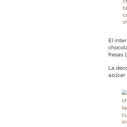
El inte
chocol
fresas (
La deco
azúcar