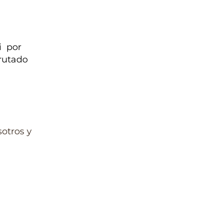
i por
rutado
otros y