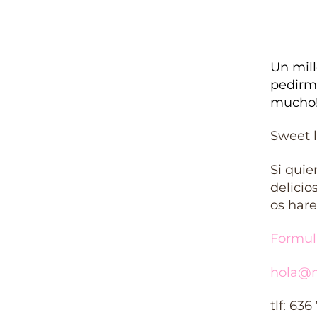
Un mill
pedirme
mucho
Sweet l
Si quie
delicio
os har
Formul
hola@m
tlf: 636