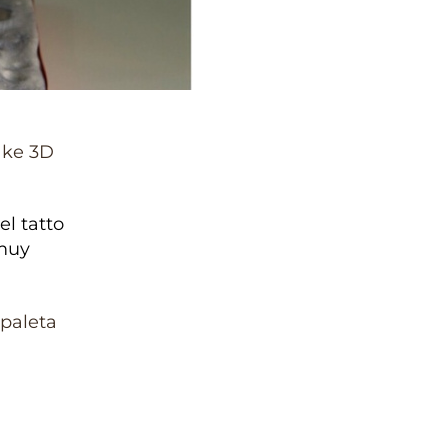
ake 3D
el tatto
 muy
 paleta