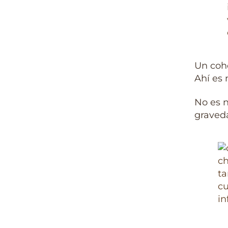
Un cohe
Ahí es 
No es n
graved