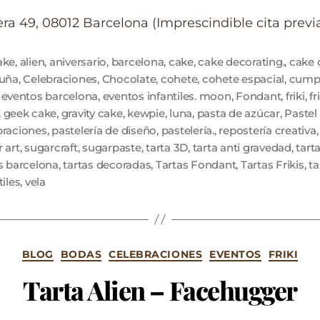
era 49, 08012 Barcelona (Imprescindible cita previ
ake
,
alien
,
aniversario
,
barcelona
,
cake
,
cake decorating.
,
cake 
luña
,
Celebraciones
,
Chocolate
,
cohete
,
cohete espacial
,
cump
,
eventos barcelona
,
eventos infantiles. moon
,
Fondant
,
friki
,
fr
,
geek cake
,
gravity cake
,
kewpie
,
luna
,
pasta de azúcar
,
Pastel
braciones
,
pastelería de diseño
,
pastelería.
,
repostería creativa
 art
,
sugarcraft
,
sugarpaste
,
tarta 3D
,
tarta anti gravedad
,
tart
s barcelona
,
tartas decoradas
,
Tartas Fondant
,
Tartas Frikis
,
ta
tiles
,
vela
BLOG
BODAS
CELEBRACIONES
EVENTOS
FRIKI
Tarta Alien – Facehugger