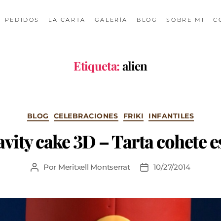
PEDIDOS
LA CARTA
GALERÍA
BLOG
SOBRE MI
C
Etiqueta:
alien
BLOG
CELEBRACIONES
FRIKI
INFANTILES
avity cake 3D – Tarta cohete e
Por
Meritxell Montserrat
10/27/2014