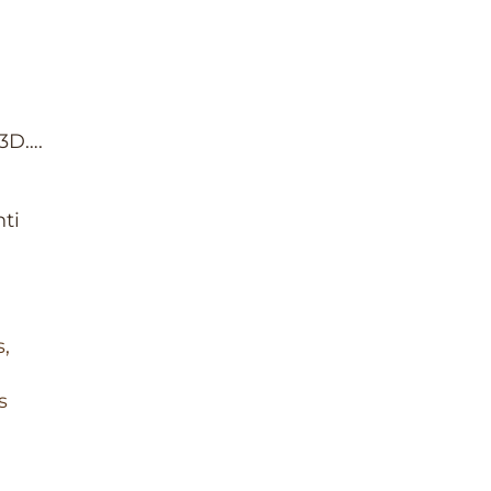
 3D….
nti