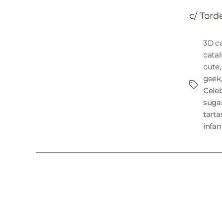
c/ Tord
3D c
cata
cute
geek
Cele
sugar
tarta
infan