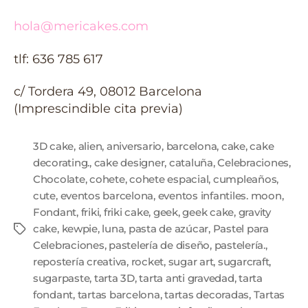
hola@mericakes.com
tlf: 636 785 617
c/ Tordera 49, 08012 Barcelona
(Imprescindible cita previa)
3D cake
,
alien
,
aniversario
,
barcelona
,
cake
,
cake
decorating.
,
cake designer
,
cataluña
,
Celebraciones
,
Chocolate
,
cohete
,
cohete espacial
,
cumpleaños
,
cute
,
eventos barcelona
,
eventos infantiles. moon
,
Fondant
,
friki
,
friki cake
,
geek
,
geek cake
,
gravity
cake
,
kewpie
,
luna
,
pasta de azúcar
,
Pastel para
Celebraciones
,
pastelería de diseño
,
pastelería.
,
repostería creativa
,
rocket
,
sugar art
,
sugarcraft
,
sugarpaste
,
tarta 3D
,
tarta anti gravedad
,
tarta
fondant
,
tartas barcelona
,
tartas decoradas
,
Tartas