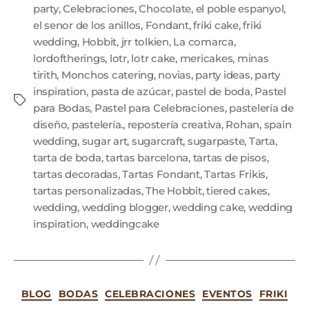
party
,
Celebraciones
,
Chocolate
,
el poble espanyol
,
el senor de los anillos
,
Fondant
,
friki cake
,
friki
wedding
,
Hobbit
,
jrr tolkien
,
La comarca
,
lordoftherings
,
lotr
,
lotr cake
,
mericakes
,
minas
tirith
,
Monchos catering
,
novias
,
party ideas
,
party
inspiration
,
pasta de azúcar
,
pastel de boda
,
Pastel
para Bodas
,
Pastel para Celebraciones
,
pastelería de
diseño
,
pastelería.
,
repostería creativa
,
Rohan
,
spain
wedding
,
sugar art
,
sugarcraft
,
sugarpaste
,
Tarta
,
tarta de boda
,
tartas barcelona
,
tartas de pisos
,
tartas decoradas
,
Tartas Fondant
,
Tartas Frikis
,
tartas personalizadas
,
The Hobbit
,
tiered cakes
,
wedding
,
wedding blogger
,
wedding cake
,
wedding
inspiration
,
weddingcake
BLOG
BODAS
CELEBRACIONES
EVENTOS
FRIKI