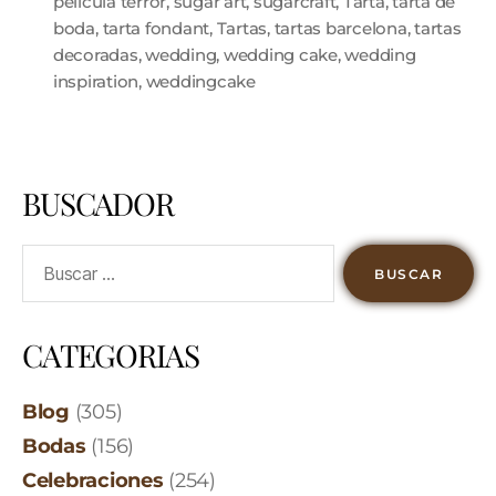
pelicula terror
,
sugar art
,
sugarcraft
,
Tarta
,
tarta de
boda
,
tarta fondant
,
Tartas
,
tartas barcelona
,
tartas
decoradas
,
wedding
,
wedding cake
,
wedding
inspiration
,
weddingcake
BUSCADOR
CATEGORIAS
Blog
(305)
Bodas
(156)
Celebraciones
(254)