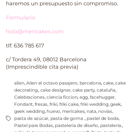
haremos un presupuesto sin compromiso.
Formulario
hola@mericakes.com
tlf: 636 785 617
c/ Tordera 49, 08012 Barcelona
(Imprescindible cita previa)
alien
,
Alien el octavo pasajero
,
barcelona
,
cake
,
cake
decorating.
,
cake designer
,
cake party
,
cataluña
,
Celebraciones
,
ciencia ficcion
,
egg
,
facehugger
,
Fondant
,
fresas
,
friki
,
friki cake
,
friki wedding
,
geek
,
geek wedding
,
huevo
,
mericakes
,
nata
,
novias
,
pasta de azúcar
,
pasta de goma .
,
pastel de boda
,
Pastel para Bodas
,
pastelería de diseño
,
pastelería.
,