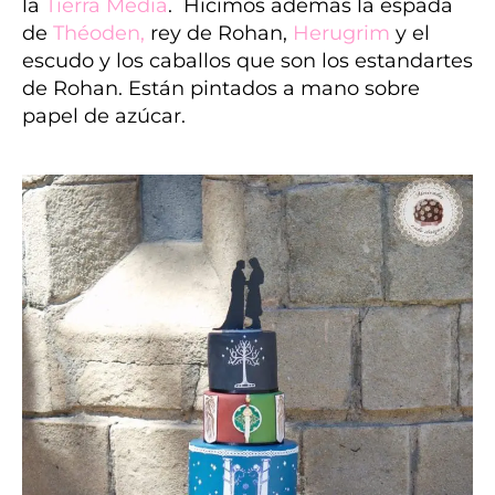
la
Tierra Media
. Hicimos además la espada
de
Théoden
,
rey de Rohan,
Herugrim
y
el
escudo y los caballos que son los estandartes
de Rohan. Están pintados a mano sobre
papel de azúcar.