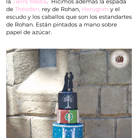
la
Tierra Media
. Hicimos además la espada
de
Théoden
,
rey de Rohan,
Herugrim
y
el
escudo y los caballos que son los estandartes
de Rohan. Están pintados a mano sobre
papel de azúcar.