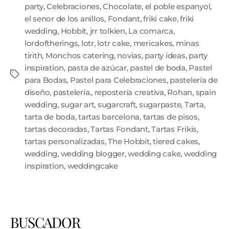
party
,
Celebraciones
,
Chocolate
,
el poble espanyol
,
el senor de los anillos
,
Fondant
,
friki cake
,
friki
wedding
,
Hobbit
,
jrr tolkien
,
La comarca
,
lordoftherings
,
lotr
,
lotr cake
,
mericakes
,
minas
tirith
,
Monchos catering
,
novias
,
party ideas
,
party
inspiration
,
pasta de azúcar
,
pastel de boda
,
Pastel
para Bodas
,
Pastel para Celebraciones
,
pastelería de
diseño
,
pastelería.
,
repostería creativa
,
Rohan
,
spain
wedding
,
sugar art
,
sugarcraft
,
sugarpaste
,
Tarta
,
tarta de boda
,
tartas barcelona
,
tartas de pisos
,
tartas decoradas
,
Tartas Fondant
,
Tartas Frikis
,
tartas personalizadas
,
The Hobbit
,
tiered cakes
,
wedding
,
wedding blogger
,
wedding cake
,
wedding
inspiration
,
weddingcake
BUSCADOR