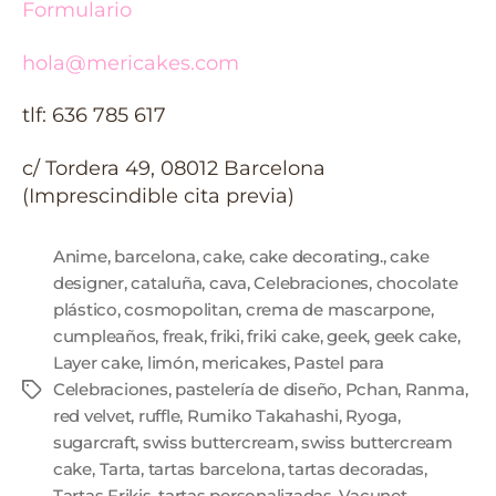
Formulario
hola@mericakes.com
tlf: 636 785 617
c/ Tordera 49, 08012 Barcelona
(Imprescindible cita previa)
Anime
,
barcelona
,
cake
,
cake decorating.
,
cake
designer
,
cataluña
,
cava
,
Celebraciones
,
chocolate
plástico
,
cosmopolitan
,
crema de mascarpone
,
cumpleaños
,
freak
,
friki
,
friki cake
,
geek
,
geek cake
,
Layer cake
,
limón
,
mericakes
,
Pastel para
Celebraciones
,
pastelería de diseño
,
Pchan
,
Ranma
,
red velvet
,
ruffle
,
Rumiko Takahashi
,
Ryoga
,
sugarcraft
,
swiss buttercream
,
swiss buttercream
cake
,
Tarta
,
tartas barcelona
,
tartas decoradas
,
Tartas Frikis
,
tartas personalizadas
,
Vacunet
,