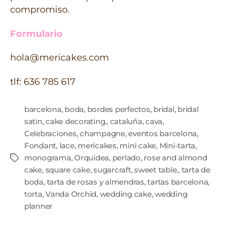
compromiso.
Formulario
hola@mericakes.com
tlf: 636 785 617
barcelona
,
boda
,
bordes perfectos
,
bridal
,
bridal
satin
,
cake decorating.
,
cataluña
,
cava
,
Celebraciones
,
champagne
,
eventos barcelona
,
Fondant
,
lace
,
mericakes
,
mini cake
,
Mini-tarta
,
monograma
,
Orquidea
,
perlado
,
rose and almond
cake
,
square cake
,
sugarcraft
,
sweet table.
,
tarta de
boda
,
tarta de rosas y almendras
,
tartas barcelona
,
torta
,
Vanda Orchid
,
wedding cake
,
wedding
planner