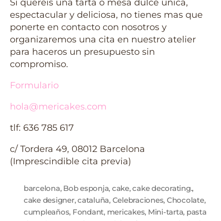
Si queréis una tarta o mesa dulce única,
espectacular y deliciosa, no tienes mas que
ponerte en contacto con nosotros y
organizaremos una cita en nuestro atelier
para haceros un presupuesto sin
compromiso.
Formulario
hola@mericakes.com
tlf: 636 785 617
c/ Tordera 49, 08012 Barcelona
(Imprescindible cita previa)
barcelona
,
Bob esponja
,
cake
,
cake decorating.
,
cake designer
,
cataluña
,
Celebraciones
,
Chocolate
,
cumpleaños
,
Fondant
,
mericakes
,
Mini-tarta
,
pasta