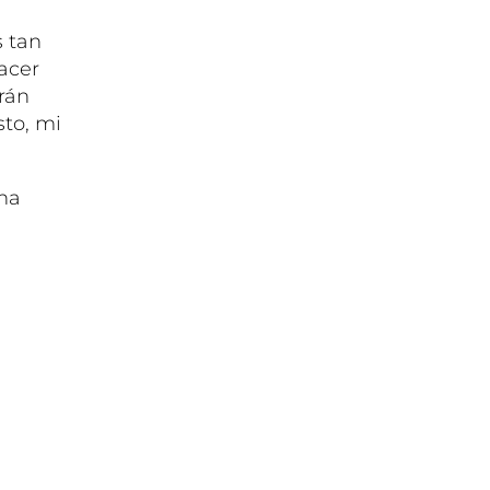
s tan
acer
rán
sto, mi
na