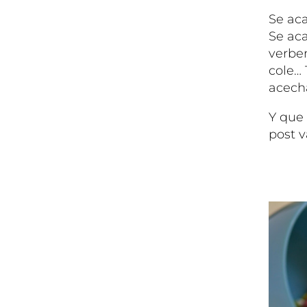
Se ac
Se aca
verben
cole…
acech
Y que
post v