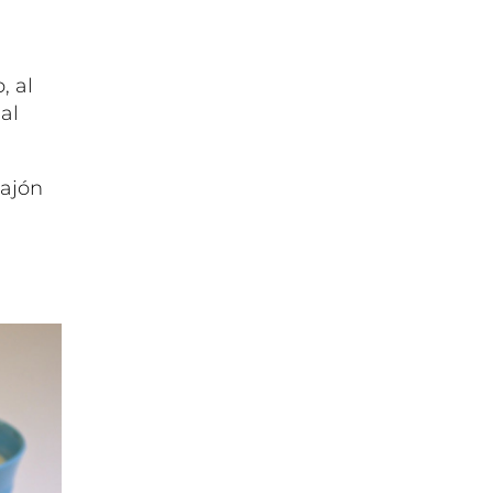
, al
al
bajón