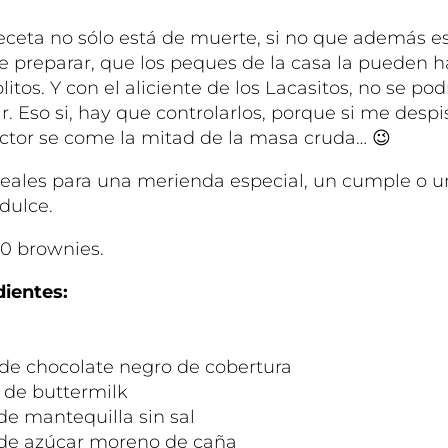
eceta no sólo está de muerte, si no que además e
de preparar, que los peques de la casa la pueden h
olitos. Y con el aliciente de los
Lacasitos
, no se pod
ir. Eso si, hay que controlarlos, porque si me despi
íctor se come la mitad de la masa cruda… 😉
deales para una merienda especial, un cumple o u
dulce.
30 brownies.
dientes:
 de chocolate negro de cobertura
 de buttermilk
de mantequilla sin sal
 de azúcar moreno de caña