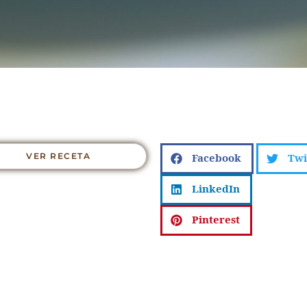
VER RECETA
Facebook
Twi
LinkedIn
Pinterest