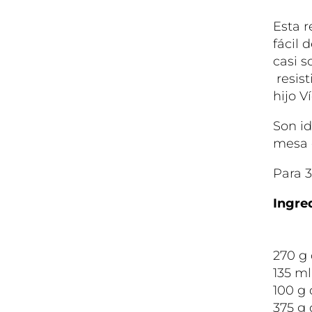
Esta r
fácil 
casi s
resist
hijo V
Son i
mesa 
Para 
Ingre
270 g
135 ml
100 g 
375 g