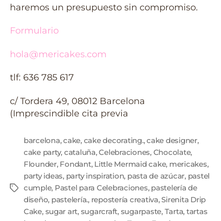
haremos un presupuesto sin compromiso.
Formulario
hola@mericakes.com
tlf: 636 785 617
c/ Tordera 49, 08012 Barcelona
(Imprescindible cita previa
barcelona
,
cake
,
cake decorating.
,
cake designer
,
cake party
,
cataluña
,
Celebraciones
,
Chocolate
,
Flounder
,
Fondant
,
Little Mermaid cake
,
mericakes
,
party ideas
,
party inspiration
,
pasta de azúcar
,
pastel
cumple
,
Pastel para Celebraciones
,
pastelería de
diseño
,
pastelería.
,
repostería creativa
,
Sirenita Drip
Cake
,
sugar art
,
sugarcraft
,
sugarpaste
,
Tarta
,
tartas