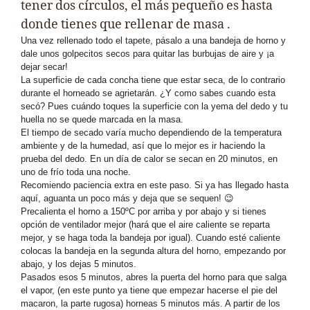
tener dos círculos, el más pequeño es hasta
donde tienes que rellenar de masa .
Una vez rellenado todo el tapete, pásalo a una bandeja de horno y
dale unos golpecitos secos para quitar las burbujas de aire y ¡a
dejar secar!
La superficie de cada concha tiene que estar seca, de lo contrario
durante el horneado se agrietarán. ¿Y como sabes cuando esta
secó? Pues cuándo toques la superficie con la yema del dedo y tu
huella no se quede marcada en la masa.
El tiempo de secado varía mucho dependiendo de la temperatura
ambiente y de la humedad, así que lo mejor es ir haciendo la
prueba del dedo. En un día de calor se secan en 20 minutos, en
uno de frío toda una noche.
Recomiendo paciencia extra en este paso. Si ya has llegado hasta
aquí, aguanta un poco más y deja que se sequen! 😉
Precalienta el horno a 150ºC por arriba y por abajo y si tienes
opción de ventilador mejor (hará que el aire caliente se reparta
mejor, y se haga toda la bandeja por igual). Cuando esté caliente
colocas la bandeja en la segunda altura del horno, empezando por
abajo, y los dejas 5 minutos.
Pasados esos 5 minutos, abres la puerta del horno para que salga
el vapor, (en este punto ya tiene que empezar hacerse el pie del
macaron, la parte rugosa) horneas 5 minutos más. A partir de los