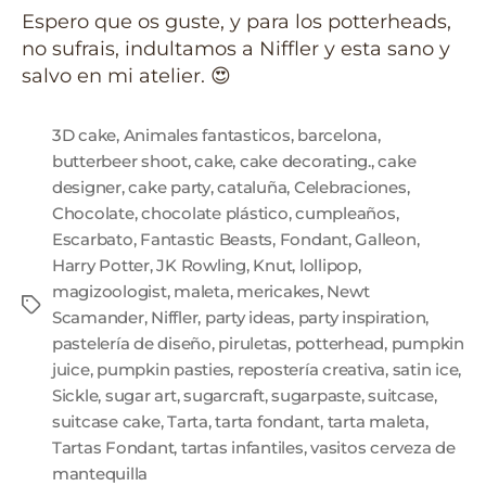
Espero que os guste, y para los potterheads,
no sufrais, indultamos a Niffler y esta sano y
salvo en mi atelier. 😍
3D cake
,
Animales fantasticos
,
barcelona
,
butterbeer shoot
,
cake
,
cake decorating.
,
cake
designer
,
cake party
,
cataluña
,
Celebraciones
,
Chocolate
,
chocolate plástico
,
cumpleaños
,
Escarbato
,
Fantastic Beasts
,
Fondant
,
Galleon
,
Harry Potter
,
JK Rowling
,
Knut
,
lollipop
,
magizoologist
,
maleta
,
mericakes
,
Newt
Scamander
,
Niffler
,
party ideas
,
party inspiration
,
pastelería de diseño
,
piruletas
,
potterhead
,
pumpkin
juice
,
pumpkin pasties
,
repostería creativa
,
satin ice
,
Sickle
,
sugar art
,
sugarcraft
,
sugarpaste
,
suitcase
,
suitcase cake
,
Tarta
,
tarta fondant
,
tarta maleta
,
Tartas Fondant
,
tartas infantiles
,
vasitos cerveza de
mantequilla