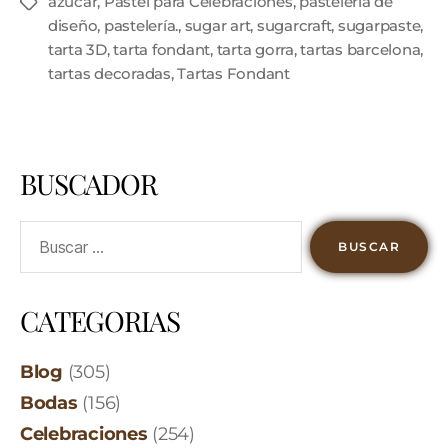
azúcar
,
Pastel para Celebraciones
,
pastelería de
diseño
,
pastelería.
,
sugar art
,
sugarcraft
,
sugarpaste
,
tarta 3D
,
tarta fondant
,
tarta gorra
,
tartas barcelona
,
tartas decoradas
,
Tartas Fondant
BUSCADOR
CATEGORIAS
Blog
(305)
Bodas
(156)
Celebraciones
(254)