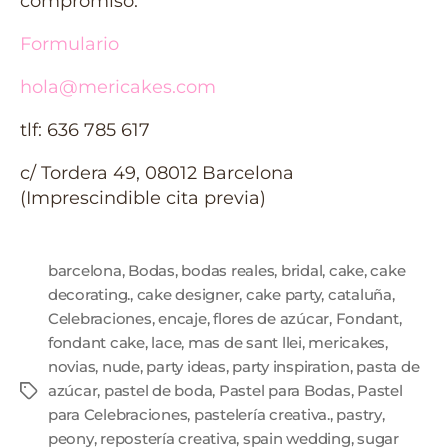
compromiso.
Formulario
hola@mericakes.com
tlf: 636 785 617
c/ Tordera 49, 08012 Barcelona
(Imprescindible cita previa)
barcelona
,
Bodas
,
bodas reales
,
bridal
,
cake
,
cake
decorating.
,
cake designer
,
cake party
,
cataluña
,
Celebraciones
,
encaje
,
flores de azúcar
,
Fondant
,
fondant cake
,
lace
,
mas de sant llei
,
mericakes
,
novias
,
nude
,
party ideas
,
party inspiration
,
pasta de
azúcar
,
pastel de boda
,
Pastel para Bodas
,
Pastel
para Celebraciones
,
pastelería creativa.
,
pastry
,
peony
,
repostería creativa
,
spain wedding
,
sugar