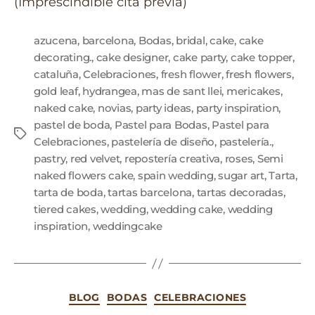
(Imprescindible cita previa)
azucena
,
barcelona
,
Bodas
,
bridal
,
cake
,
cake
decorating.
,
cake designer
,
cake party
,
cake topper
,
cataluña
,
Celebraciones
,
fresh flower
,
fresh flowers
,
gold leaf
,
hydrangea
,
mas de sant llei
,
mericakes
,
naked cake
,
novias
,
party ideas
,
party inspiration
,
pastel de boda
,
Pastel para Bodas
,
Pastel para
Celebraciones
,
pastelería de diseño
,
pastelería.
,
pastry
,
red velvet
,
repostería creativa
,
roses
,
Semi
naked flowers cake
,
spain wedding
,
sugar art
,
Tarta
,
tarta de boda
,
tartas barcelona
,
tartas decoradas
,
tiered cakes
,
wedding
,
wedding cake
,
wedding
inspiration
,
weddingcake
BLOG
BODAS
CELEBRACIONES