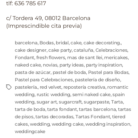
tlf: 636 785 617
c/ Tordera 49, 08012 Barcelona
(Imprescindible cita previa)
barcelona
,
Bodas
,
bridal
,
cake
,
cake decorating.
,
cake designer
,
cake party
,
cataluña
,
Celebraciones
,
Fondant
,
fresh flowers
,
mas de sant llei
,
mericakes
,
naked cake
,
novias
,
party ideas
,
party inspiration
,
pasta de azúcar
,
pastel de boda
,
Pastel para Bodas
,
Pastel para Celebraciones
,
pastelería de diseño
,
pastelería.
,
red velvet
,
repostería creativa
,
romantic
wedding
,
rustic wedding
,
semi naked cake
,
spain
wedding
,
sugar art
,
sugarcraft
,
sugarpaste
,
Tarta
,
tarta de boda
,
tarta fondant
,
tartas barcelona
,
tartas
de pisos
,
tartas decoradas
,
Tartas Fondant
,
tiered
cakes
,
wedding
,
wedding cake
,
wedding inspiration
,
weddingcake