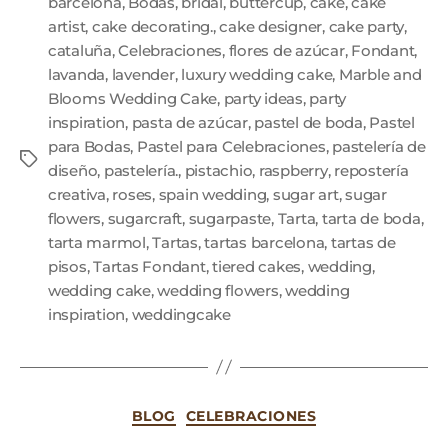
barcelona
,
Bodas
,
bridal
,
buttercup
,
cake
,
cake
artist
,
cake decorating.
,
cake designer
,
cake party
,
cataluña
,
Celebraciones
,
flores de azúcar
,
Fondant
,
lavanda
,
lavender
,
luxury wedding cake
,
Marble and
Blooms Wedding Cake
,
party ideas
,
party
inspiration
,
pasta de azúcar
,
pastel de boda
,
Pastel
para Bodas
,
Pastel para Celebraciones
,
pastelería de
diseño
,
pastelería.
,
pistachio
,
raspberry
,
repostería
creativa
,
roses
,
spain wedding
,
sugar art
,
sugar
flowers
,
sugarcraft
,
sugarpaste
,
Tarta
,
tarta de boda
,
tarta marmol
,
Tartas
,
tartas barcelona
,
tartas de
pisos
,
Tartas Fondant
,
tiered cakes
,
wedding
,
wedding cake
,
wedding flowers
,
wedding
inspiration
,
weddingcake
BLOG
CELEBRACIONES