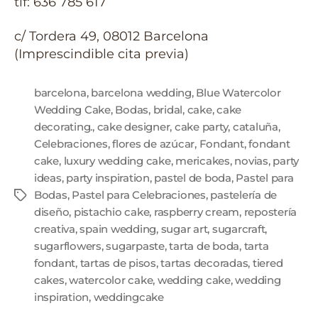
tlf: 636 785 617
c/ Tordera 49, 08012 Barcelona
(Imprescindible cita previa)
barcelona
,
barcelona wedding
,
Blue Watercolor
Wedding Cake
,
Bodas
,
bridal
,
cake
,
cake
decorating.
,
cake designer
,
cake party
,
cataluña
,
Celebraciones
,
flores de azúcar
,
Fondant
,
fondant
cake
,
luxury wedding cake
,
mericakes
,
novias
,
party
ideas
,
party inspiration
,
pastel de boda
,
Pastel para
Bodas
,
Pastel para Celebraciones
,
pastelería de
diseño
,
pistachio cake
,
raspberry cream
,
repostería
creativa
,
spain wedding
,
sugar art
,
sugarcraft
,
sugarflowers
,
sugarpaste
,
tarta de boda
,
tarta
fondant
,
tartas de pisos
,
tartas decoradas
,
tiered
cakes
,
watercolor cake
,
wedding cake
,
wedding
inspiration
,
weddingcake