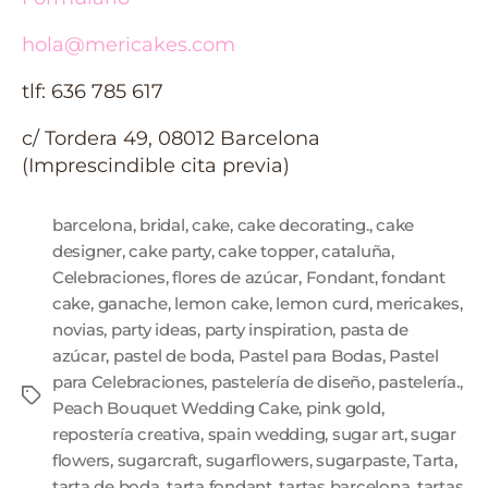
hola@mericakes.com
tlf: 636 785 617
c/ Tordera 49, 08012 Barcelona
(Imprescindible cita previa)
barcelona
,
bridal
,
cake
,
cake decorating.
,
cake
designer
,
cake party
,
cake topper
,
cataluña
,
Celebraciones
,
flores de azúcar
,
Fondant
,
fondant
cake
,
ganache
,
lemon cake
,
lemon curd
,
mericakes
,
novias
,
party ideas
,
party inspiration
,
pasta de
azúcar
,
pastel de boda
,
Pastel para Bodas
,
Pastel
para Celebraciones
,
pastelería de diseño
,
pastelería.
,
Peach Bouquet Wedding Cake
,
pink gold
,
repostería creativa
,
spain wedding
,
sugar art
,
sugar
flowers
,
sugarcraft
,
sugarflowers
,
sugarpaste
,
Tarta
,
tarta de boda
,
tarta fondant
,
tartas barcelona
,
tartas