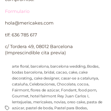
Formulario
hola@mericakes.com
tlf: 636 785 617
c/ Tordera 49, 08012 Barcelona
(Imprescindible cita previa)
arte floral
,
barcelona
,
barcelona wedding
,
Bodas
,
bodas barcelona
,
bridal
,
cacao
,
cake
,
cake
decorating.
,
cake designer
,
casar-se a catalunya
,
cataluña
,
Celebraciones
,
Chocolate
,
cocoa
,
Fairmont
,
flores de azúcar
,
Fondant
,
food porn
,
Gourmet
,
hotel fairmont Rey Juan Carlos I
,
lentejuelas
,
mericakes
,
novias
,
oreo cake
,
pasta de
azúcar
,
pastel de boda
,
Pastel para Bodas
,