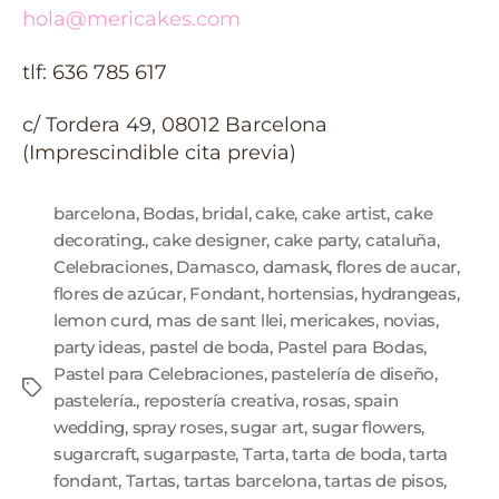
hola@mericakes.com
tlf: 636 785 617
c/ Tordera 49, 08012 Barcelona
(Imprescindible cita previa)
barcelona
,
Bodas
,
bridal
,
cake
,
cake artist
,
cake
decorating.
,
cake designer
,
cake party
,
cataluña
,
Celebraciones
,
Damasco
,
damask
,
flores de aucar
,
flores de azúcar
,
Fondant
,
hortensias
,
hydrangeas
,
lemon curd
,
mas de sant llei
,
mericakes
,
novias
,
party ideas
,
pastel de boda
,
Pastel para Bodas
,
Pastel para Celebraciones
,
pastelería de diseño
,
pastelería.
,
repostería creativa
,
rosas
,
spain
wedding
,
spray roses
,
sugar art
,
sugar flowers
,
sugarcraft
,
sugarpaste
,
Tarta
,
tarta de boda
,
tarta
fondant
,
Tartas
,
tartas barcelona
,
tartas de pisos
,