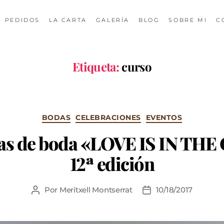
PEDIDOS
LA CARTA
GALERÍA
BLOG
SOBRE MI
C
Etiqueta:
curso
BODAS
CELEBRACIONES
EVENTOS
tas de boda «LOVE IS IN TH
12ª edición
Por
Meritxell Montserrat
10/18/2017