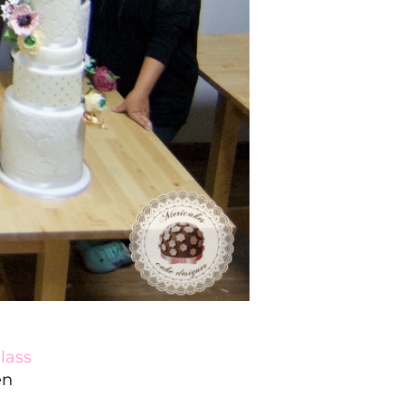
lass
en