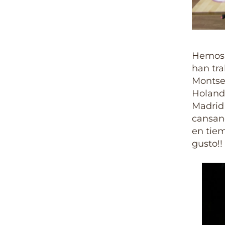
Hemos 
han tra
Montser
Holanda
Madrid 
cansan
en tiem
gusto!!