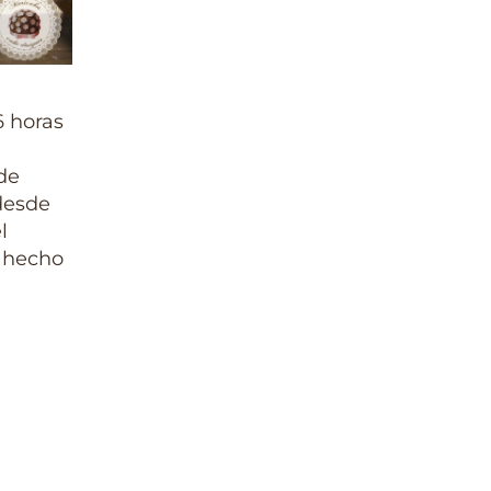
 horas
.
sde
 desde
l
s hecho