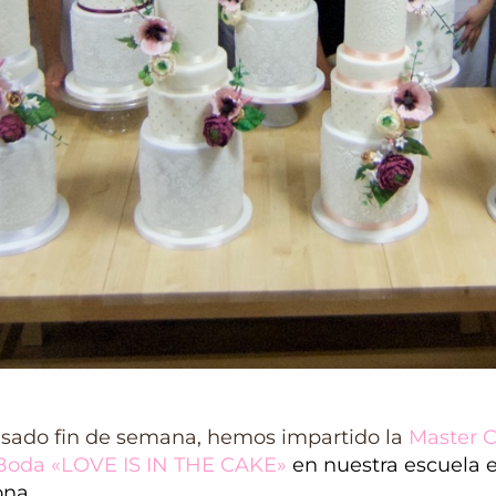
asado fin de semana, hemos impartido la
Master C
 Boda
«LOVE IS IN THE CAKE»
en nuestra escuela 
ona.