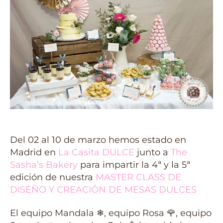
Del 02 al 10 de marzo hemos estado en
Madrid en
La Casita DULCE
junto a
The
Sasha’s Bakery
para impartir la 4ª y la 5ª
edición de nuestra
MASTER CLASS DE
DISEÑO Y CREACIÓN DE MESAS DULCES
El equipo Mandala ❄, equipo Rosa 🌹, equipo