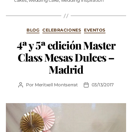
cakes
,
wedding cake
,
wedding inspiration
BLOG
CELEBRACIONES
EVENTOS
4ª y 5ª edición Master
Class Mesas Dulces –
Madrid
Por
Meritxell Montserrat
03/13/2017