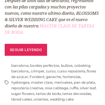
Después de unos días de descanso, regresamos
con las pilas cargadas y muchos proyectos
nuevos, como nuestro ultimo diseño, BLOSSOMS
& SILVER WEDDING CAKE que es el nuevo
diseño de nuestra
MASTER CLASS DE TARTAS
DE BODA.
SEGUIR LEYENDO
barcelona
,
bordes perfectos
,
bulbos
,
cobaking
barcelona.
,
crimper
,
curso
,
curso repostería
,
flores
de azúcar
,
Fondant
,
ganache
,
hortensias
,
hydrangea
,
master class
,
mericakes
,
pan de plata
,
repostería creativa
,
rose cabbage
,
ruffle
,
silver leaf
,
sugar flowers
,
tartas de boda
,
tartas decoradas
,
tiered cakes
,
volantes
,
wedding cake