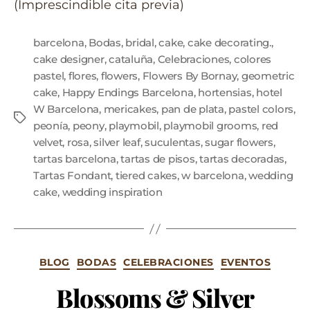
(Imprescindible cita previa)
barcelona
,
Bodas
,
bridal
,
cake
,
cake decorating.
,
cake designer
,
cataluña
,
Celebraciones
,
colores
pastel
,
flores
,
flowers
,
Flowers By Bornay
,
geometric
cake
,
Happy Endings Barcelona
,
hortensias
,
hotel
W Barcelona
,
mericakes
,
pan de plata
,
pastel colors
,
peonía
,
peony
,
playmobil
,
playmobil grooms
,
red
velvet
,
rosa
,
silver leaf
,
suculentas
,
sugar flowers
,
tartas barcelona
,
tartas de pisos
,
tartas decoradas
,
Tartas Fondant
,
tiered cakes
,
w barcelona
,
wedding
cake
,
wedding inspiration
BLOG
BODAS
CELEBRACIONES
EVENTOS
Blossoms & Silver